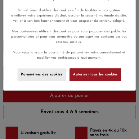
EN SAVOIR PLUS
Daniel Gerard utilise des cookies afin de faciliter la navigation,
610,00 €
améliorer votre expérience d'achat, assurer la sécurité maximale du site,
veiller à son bon fonctionnement et vous proposer du contenu adapté.
Payez seulement 61 € aujourd'hui
Nos partenaires utilisent des cookies pour vous proposer des publicités
MATIÈRE
personnalisées et pour vous permettre de partager nos contenus sur vos
réseaux sociaux.
Nous vous laissons la possibilité de paramétrer votre consentement et
modifier vos préférences à tout moment.
COULEUR DE FIL
Paramètres des cookies
Autoriser tous les cookies
Ajouter au panier
Envoi sous 4 à 5 semaines
Payez en 4x ou 10x
Livraison gratuite
sans frais