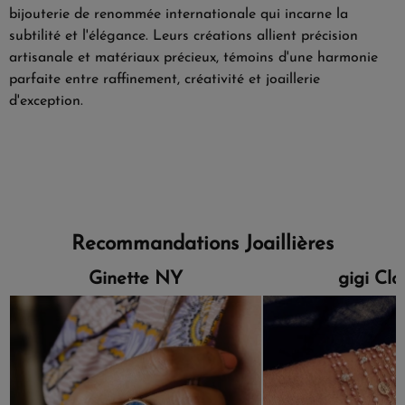
bijouterie de renommée internationale qui incarne la
subtilité et l'élégance. Leurs créations allient précision
artisanale et matériaux précieux, témoins d'une harmonie
parfaite entre raffinement, créativité et joaillerie
d'exception.
Recommandations Joaillières
Ginette NY
gigi Cl