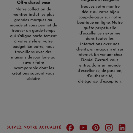
Exigence et élégance
Offre d'excellence
Trouvez votre montre
Notre collection de
idéale ou votre bijou
montres inclut les plus
coup-de-cœur sur notre
grandes marques au
boutique en ligne. Notre
monde et vous permet de
quête perpétuelle
trouver un garde-temps
d’excellence s’exprime
qui s'aligne parfaitement
dans toutes les
à votre style et votre
interactions avec nos
budget. En outre, nous
clients, en magasin et sur
travaillons avec des
internet. En venant chez
maisons de joaillerie au
Daniel Gerard, vous
savoir-faire
entrez dans un monde
incomparable dont les
d’excellence, de passion,
créations sauront vous
d’authenticité,
séduire.
d’élégance, d’exception.
SUIVEZ NOTRE ACTUALITÉ