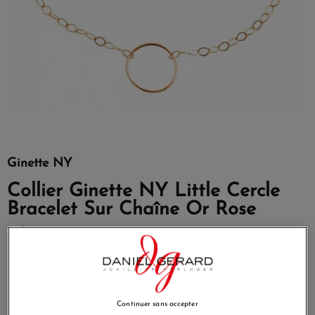
Ginette NY
Collier Ginette NY Little Cercle
Bracelet Sur Chaîne Or Rose
Référence
BCK
LITTLE ICONS, les produits phares de la collection GNY
en version miniature.
EN SAVOIR PLUS
Continuer sans accepter