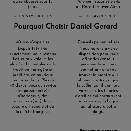
ou remboursé sous 15
Paiement sécurisé en 4x
jours.
ou 10x offert avec Alma.
EN SAVOIR PLUS
EN SAVOIR PLUS
Pourquoi Choisir Daniel Gerard
40 ans d’expertise
Conseils personnalisés
Depuis 1984 très
Nous restons à votre
exactement, nous restons
disposition pour vous
fidèles aux valeurs les
offrir des conseils
plus fondamentales de la
personnalisés, vous
tradition horlogère et
permettant ainsi de
joaillière, en boutique
trouver la montre qui
comme en ligne. Plus de
sublimera votre poignet,
40 d'excellence au service
le collier qui illuminera
des passionné(e)s
votre cou, les boucles
d'horlogerie, des
d'oreilles qui encadreront
amoureux(ses) de la
votre visage, la bague
beauté artisanale et du
qui glissera à votre
luxe à la française.
doigt...