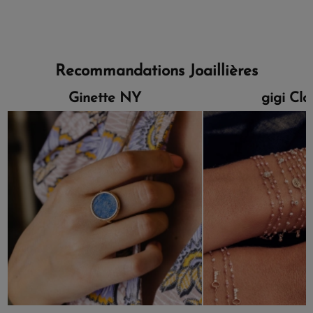
Recommandations Joaillières
Ginette NY
gigi Cl