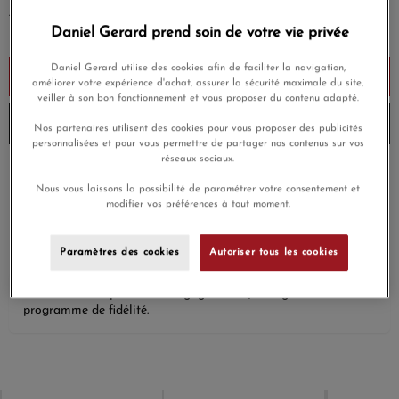
450,00 €
Daniel Gerard prend soin de votre vie privée
Payez seulement 112,50 € aujourd'hui
Daniel Gerard utilise des cookies afin de faciliter la navigation,
Ajouter au panier
améliorer votre expérience d'achat, assurer la sécurité maximale du site,
veiller à son bon fonctionnement et vous proposer du contenu adapté.
Envoi sous 8 à 10 jours
Nos partenaires utilisent des cookies pour vous proposer des publicités
personnalisées et pour vous permettre de partager nos contenus sur vos
réseaux sociaux.
Payez en 4x ou 10x
Livraison gratuite
Nous vous laissons la possibilité de paramétrer votre consentement et
sans frais
modifier vos préférences à tout moment.
Satisfait ou
Paiement sécurisé
remboursé
Paramètres des cookies
Autoriser tous les cookies
En achetant ce produit vous gagnerez
13,50 €
grâce à notre
programme de fidélité.