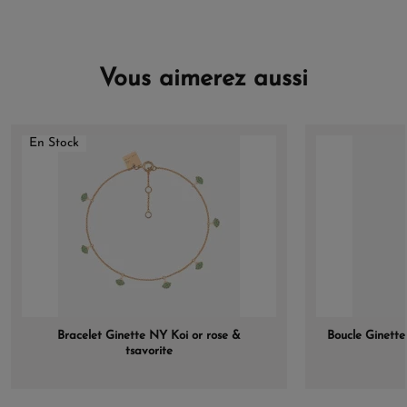
Vous aimerez aussi
En Stock
Bracelet Ginette NY Koi or rose &
Boucle Ginette 
tsavorite