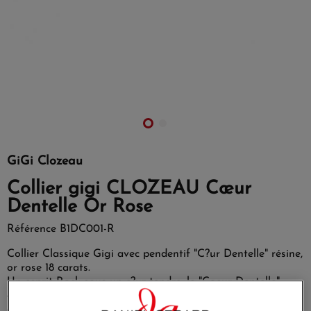
GiGi Clozeau
Collier gigi CLOZEAU Cœur
Dentelle Or Rose
Référence
B1DC001-R
Collier Classique Gigi avec pendentif "C?ur Dentelle" résine,
or rose 18 carats.
Un esprit Rock sous un c?ur tendre, le "Coeur Dentelle"
casse les codes. Un brin de délicatesse et beaucoup de
caractère ?