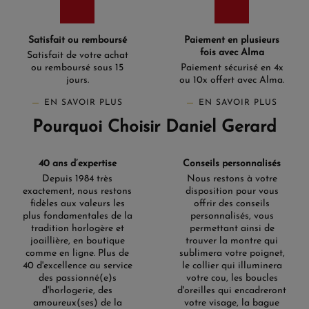
Satisfait ou remboursé
Paiement en plusieurs
fois avec Alma
Satisfait de votre achat
ou remboursé sous 15
Paiement sécurisé en 4x
jours.
ou 10x offert avec Alma.
EN SAVOIR PLUS
EN SAVOIR PLUS
Pourquoi Choisir Daniel Gerard
40 ans d’expertise
Conseils personnalisés
Depuis 1984 très
Nous restons à votre
exactement, nous restons
disposition pour vous
fidèles aux valeurs les
offrir des conseils
plus fondamentales de la
personnalisés, vous
tradition horlogère et
permettant ainsi de
joaillière, en boutique
trouver la montre qui
comme en ligne. Plus de
sublimera votre poignet,
40 d'excellence au service
le collier qui illuminera
des passionné(e)s
votre cou, les boucles
d'horlogerie, des
d'oreilles qui encadreront
amoureux(ses) de la
votre visage, la bague