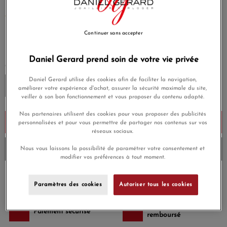
EN SAVOIR PLUS
Continuer sans accepter
635,00 €
Payez seulement 63,50 € aujourd'hui
Daniel Gerard prend soin de votre vie privée
COULEUR DE RÉSINE
Daniel Gerard utilise des cookies afin de faciliter la navigation,
améliorer votre expérience d'achat, assurer la sécurité maximale du site,
veiller à son bon fonctionnement et vous proposer du contenu adapté.
Nos partenaires utilisent des cookies pour vous proposer des publicités
Ajouter au panier
personnalisées et pour vous permettre de partager nos contenus sur vos
réseaux sociaux.
Envoi sous 8 à 10 jours
Nous vous laissons la possibilité de paramétrer votre consentement et
modifier vos préférences à tout moment.
Payez en 4x ou 10x
Livraison gratuite
Paramètres des cookies
Autoriser tous les cookies
sans frais
Satisfait ou
Paiement sécurisé
remboursé