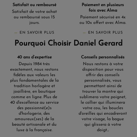
Satisfait ou remboursé
Paiement en plusieurs
fois avec Alma
Satisfait de votre achat
ou remboursé sous 15
Paiement sécurisé en 4x
jours.
ou 10x offert avec Alma.
EN SAVOIR PLUS
EN SAVOIR PLUS
Pourquoi Choisir Daniel Gerard
40 ans d’expertise
Conseils personnalisés
Depuis 1984 très
Nous restons à votre
exactement, nous restons
disposition pour vous
(1 avis)
fidèles aux valeurs les
offrir des conseils
plus fondamentales de la
personnalisés, vous
tradition horlogère et
permettant ainsi de
joaillière, en boutique
trouver la montre qui
comme en ligne. Plus de
sublimera votre poignet,
40 d'excellence au service
le collier qui illuminera
des passionné(e)s
votre cou, les boucles
d'horlogerie, des
d'oreilles qui encadreront
amoureux(ses) de la
votre visage, la bague
beauté artisanale et du
qui glissera à votre
luxe à la française.
doigt...