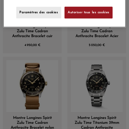
Paramètres des cookies
Autoriser tous les cookies
Montre Longines Spirit
Montre Longines Spirit
Zulu Time Cadran
Zulu Time Cadran
Anthracite Bracelet cuir
Anthracite Bracelet Acier
4 950,00 €
5 050,00 €
Montre Longines Spirit
Montre Longines Spirit
Zulu Time Cadran
Zulu Time Titanium 39mm
Anthracite Bracelet nylon
Cadran Anthracite