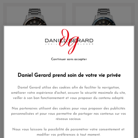
Continuer sans accepter
Montre Longines Spirit
Montre Longines Spirit
Zulu Time 42mm
Zulu Time Lunette
Daniel Gerard prend soin de votre vie privée
Automatique Cadran Noir
Céramique Bleue Bracelet
mat Bracelet Acier
Acier 42mm
Daniel Gerard utilise des cookies afin de faciliter la navigation,
3 500,00 €
3 500,00 €
améliorer votre expérience d'achat, assurer la sécurité maximale du site,
veiller à son bon fonctionnement et vous proposer du contenu adapté.
Nos partenaires utilisent des cookies pour vous proposer des publicités
personnalisées et pour vous permettre de partager nos contenus sur vos
réseaux sociaux.
Nous vous laissons la possibilité de paramétrer votre consentement et
modifier vos préférences à tout moment.