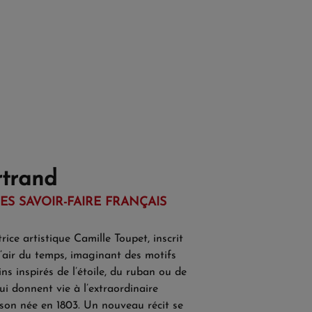
rtrand
ES SAVOIR-FAIRE FRANÇAIS
rice artistique Camille Toupet, inscrit
l’air du temps, imaginant des motifs
ns inspirés de l’étoile, du ruban ou de
qui donnent vie à l’extraordinaire
ison née en 1803. Un nouveau récit se