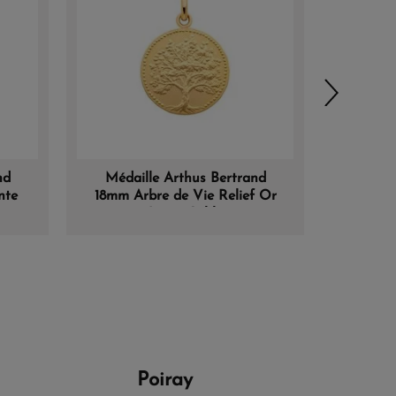
nd
Médaille Arthus Bertrand
Médai
nte
18mm Arbre de Vie Relief Or
Bertran
m
Jaune Sablé
Poiray
Morga