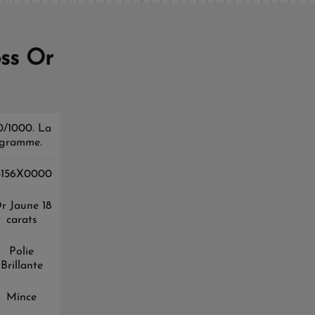
ss Or
50/1000. La
0 gramme.
3156X0000
r Jaune 18
carats
Polie
Brillante
Mince