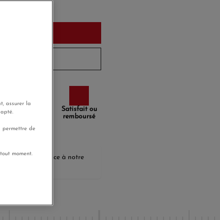
urd'hui
u panier
6 à 8 jours
t, assurer la
Paiement
Satisfait ou
dapté.
sécurisé
remboursé
s permettre de
 tout moment.
agnerez
9,30 €
grâce à notre