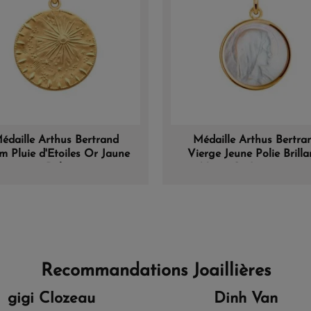
édaille Arthus Bertrand
Médaille Arthus Bertra
m Pluie d'Etoiles Or Jaune
Vierge Jeune Polie Brilla
Poli
Nacre,Or Jaune 19 m
Recommandations Joaillières
gigi Clozeau
Dinh Van