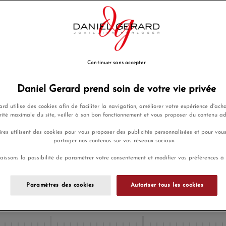
Payez seulement 77,50 € aujo
Ajouter a
Envoi sous 
Continuer sans accepter
Daniel Gerard prend soin de votre vie privée
rd utilise des cookies afin de faciliter la navigation, améliorer votre expérience d'acha
Payez en 4x
Livraison
ou 10x sans
rité maximale du site, veiller à son bon fonctionnement et vous proposer du contenu a
gratuite
frais
res utilisent des cookies pour vous proposer des publicités personnalisées et pour vou
partager nos contenus sur vos réseaux sociaux.
aissons la possibilité de paramétrer votre consentement et modifier vos préférences à
En achetant ce produit vous g
programme de fidélité.
Paramètres des cookies
Autoriser tous les cookies