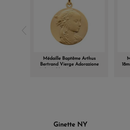
Médaille Baptême Arthus
M
Bertrand Vierge Adorazione
18m
Polie Sablée Or Jaune 18 mm
Ginette NY