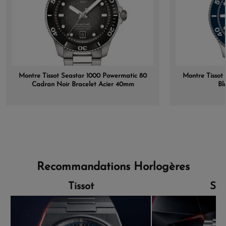
Montre Tissot Seastar 1000 Powermatic 80
Montre Tisso
Cadran Noir Bracelet Acier 40mm
Bl
Recommandations Horlogères
Tissot
Sei