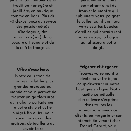
plus fondamentales de la
personnalisés, vous
tradition horlogère et
permettant ainsi de
joaillière, en boutique
trouver la montre qui
comme en ligne. Plus de
sublimera votre poignet,
40 d'excellence au service
le collier qui illuminera
des passionné(e)s
votre cou, les boucles
d'horlogerie, des
d'oreilles qui encadreront
amoureux(ses) de la
votre visage, la bague
beauté artisanale et du
qui glissera à votre
luxe à la française.
doigt...
Exigence et élégance
Offre d'excellence
Trouvez votre montre
Notre collection de
idéale ou votre bijou
montres inclut les plus
coup-de-cœur sur notre
grandes marques au
boutique en ligne. Notre
monde et vous permet de
quête perpétuelle
trouver un garde-temps
d’excellence s’exprime
qui s'aligne parfaitement
dans toutes les
à votre style et votre
interactions avec nos
budget. En outre, nous
clients, en magasin et sur
travaillons avec des
internet. En venant chez
maisons de joaillerie au
Daniel Gerard, vous
savoir-faire