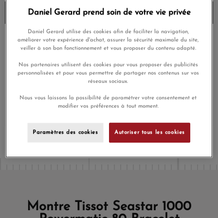
Daniel Gerard prend soin de votre vie privée
Livré chez vous la semaine prochaine
Daniel Gerard utilise des cookies afin de faciliter la navigation,
améliorer votre expérience d'achat, assurer la sécurité maximale du site,
Payez en 4x ou 10x
Livraison gratuite
sans frais
veiller à son bon fonctionnement et vous proposer du contenu adapté.
Nos partenaires utilisent des cookies pour vous proposer des publicités
Satisfait ou
Paiement sécurisé
personnalisées et pour vous permettre de partager nos contenus sur vos
remboursé
réseaux sociaux.
Nous vous laissons la possibilité de paramétrer votre consentement et
En achetant ce produit vous gagnerez
25,35 €
grâce à notre
modifier vos préférences à tout moment.
programme de fidélité.
Paramètres des cookies
Autoriser tous les cookies
Montre Tissot Seastar 1000