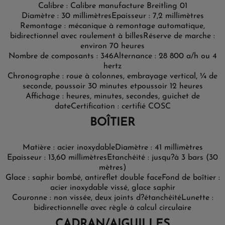
Calibre : Calibre manufacture Breitling 01
Diamètre : 30 millimètres
Epaisseur : 7,2 millimètres
Remontage : mécanique à remontage automatique,
bidirectionnel avec roulement à billes
Réserve de marche :
environ 70 heures
Nombre de composants : 346
Alternance : 28 800 a/h ou 4
hertz
Chronographe : roue à colonnes, embrayage vertical, ¼ de
seconde, poussoir 30 minutes et
poussoir 12 heures
Affichage : heures, minutes, secondes, guichet de
date
Certification : certifié COSC
BOÎTIER
Matière : acier inoxydable
Diamètre : 41 millimètres
Epaisseur : 13,60 millimètres
Etanchéité : jusqu?à 3 bars (30
mètres)
Glace : saphir bombé, antireflet double face
Fond de boîtier :
acier inoxydable vissé, glace saphir
Couronne : non vissée, deux joints d?étanchéité
Lunette :
bidirectionnelle avec règle à calcul circulaire
CADRAN/AIGUILLES