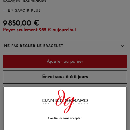
voyages inoubliables.
EN SAVOIR PLUS
9 850,00 €
Payez seulement 985 € aujourd'hui
Ajouter au panier
Envoi sous 6 à 8 jours
Payez en 4x ou 10x
Livraison gratuite
sans frais
Satisfait ou
Paiement sécurisé
remboursé
Continuer sans accepter