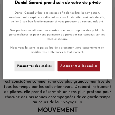
Daniel Gerard prend soin de votre vie privée
Daniel Gerard utilise des cookies afin de faciliter la navigation,
améliorer votre expérience d'achat, assurer la sécurité maximale du site,
veiller à son bon fonctionnement et vous proposer du contenu adapté.
Depuis 70 ans, la première montre de pilote de Breitling est
autant appréciée des aviateurs que des créateurs de
Nos partenaires utilisent des cookies pour vous proposer des publicités
personnalisées et pour vous permettre de partager nos contenus sur vos
tendance. Portée par un astronaute dans l?espace et par
réseaux sociaux.
les plus grandes célébrités, elle est le garde-temps le plus
emblématique de Breitling. Aujourd?hui, Breitling rend
Nous vous laissons la possibilité de paramétrer votre consentement et
hommage à cette légende en lançant une nouvelle
modifier vos préférences à tout moment.
Navitimer qui reprend ses caractéristiques les plus
classiques tout en modernisant son design. « Nous n?
employons pas le terme d?icône à la légère », déclare
Paramètres des cookies
Autoriser tous les cookies
Georges Kern, PDG de Breitling. « La Navitimer est l?une
des montres les plus reconnaissables jamais fabriquées. Elle
est considérée comme l?une des plus grandes montres de
tous les temps par les collectionneurs. D?abord instrument
de pilotes, elle prend désormais un sens plus profond pour
chacune des personnes accompagnées de ce garde-temps
au cours de leur voyage . »
MOUVEMENT