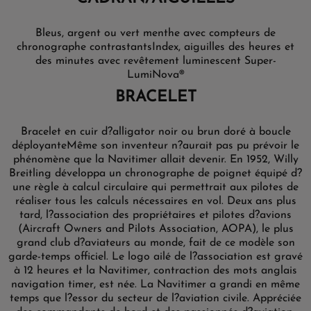
Bleus, argent ou vert menthe avec compteurs de
chronographe contrastants
Index, aiguilles des heures et
des minutes avec revêtement luminescent Super-
LumiNova®
BRACELET
Bracelet en cuir d?alligator noir ou brun doré à boucle
déployanteMême son inventeur n?aurait pas pu prévoir le
phénomène que la Navitimer allait devenir. En 1952, Willy
Breitling développa un chronographe de poignet équipé d?
une règle à calcul circulaire qui permettrait aux pilotes de
réaliser tous les calculs nécessaires en vol. Deux ans plus
tard, l?association des propriétaires et pilotes d?avions
(Aircraft Owners and Pilots Association, AOPA), le plus
grand club d?aviateurs au monde, fait de ce modèle son
garde-temps officiel. Le logo ailé de l?association est gravé
à 12 heures et la Navitimer, contraction des mots anglais
navigation timer, est née. La Navitimer a grandi en même
temps que l?essor du secteur de l?aviation civile. Appréciée