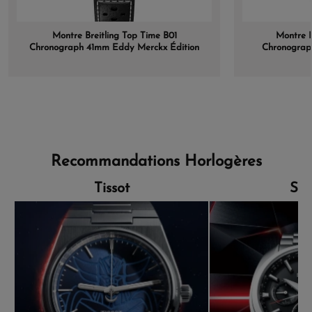
Montre Breitling Top Time B01
Montre B
Chronograph 41mm Eddy Merckx Édition
Chronograph
Limitée Cadran jaune bracelet cuir
Recommandations Horlogères
Tissot
Sei