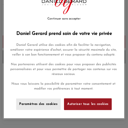
845,00 €
Payez seulement 84,50 € aujourd'hui
Continuer sans accepter
Daniel Gerard prend soin de votre vie privée
Ajouter au panier
Daniel Gerard utilise des cookies afin de faciliter la navigation,
améliorer votre expérience d'achat, assurer la sécurité maximale du site,
veiller à son bon fonctionnement et vous proposer du contenu adapté.
Envoi sous 8 à 10 jours
Nos partenaires utilisent des cookies pour vous proposer des publicités
personnalisées et pour vous permettre de partager nos contenus sur vos
Payez en 4x ou 10x
réseaux sociaux.
Livraison gratuite
sans frais
Nous vous laissons la possibilité de paramétrer votre consentement et
modifier vos préférences à tout moment.
Satisfait ou
Paiement sécurisé
remboursé
Paramètres des cookies
Autoriser tous les cookies
En achetant ce produit vous gagnerez
25,35 €
grâce à notre
programme de fidélité.