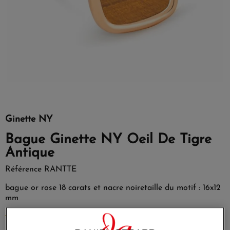
Ginette NY
Bague Ginette NY Oeil De Tigre
Antique
Référence
RANTTE
bague or rose 18 carats et nacre noiretaille du motif : 16x12
mm
EN SAVOIR PLUS