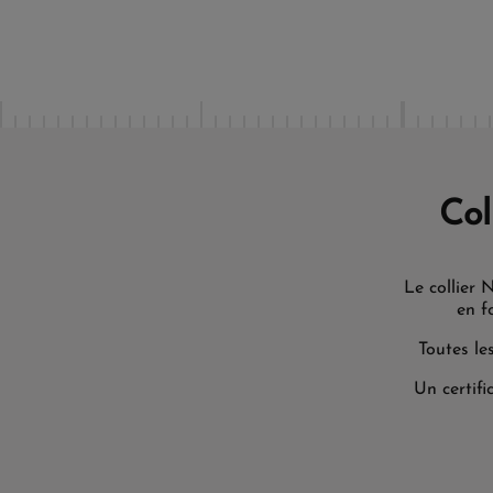
Col
Le collier 
en f
Toutes le
Un certifi