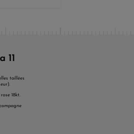
a 11
les taillées
eur).
rose 18kt.
 accompagne