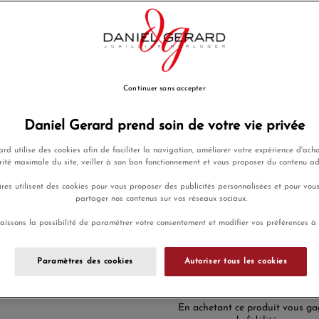
42cm avec un anneau intermé
EN SAVOIR PLUS
920,00 €
Payez seulement 92 € aujourd
Continuer sans accepter
Ajouter a
Daniel Gerard prend soin de votre vie privée
10% de remise avec le co
rd utilise des cookies afin de faciliter la navigation, améliorer votre expérience d'acha
rité maximale du site, veiller à son bon fonctionnement et vous proposer du contenu a
Brune & La Blon
res utilisent des cookies pour vous proposer des publicités personnalisées et pour vou
partager nos contenus sur vos réseaux sociaux.
aissons la possibilité de paramétrer votre consentement et modifier vos préférences à
Payez en 4x
Livraison
ou 10x sans
gratuite
frais
Paramètres des cookies
Autoriser tous les cookies
En achetant ce produit vous g