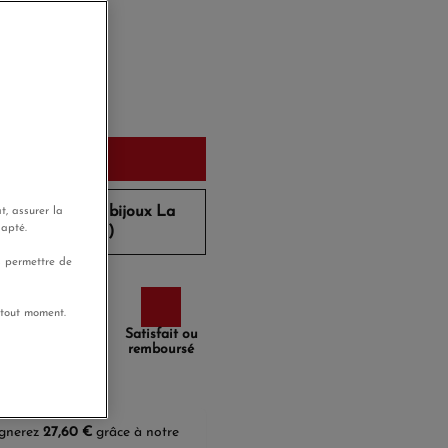
diaire à 40cm
'hui
u panier
de
DG10
sur les bijoux La
t, assurer la
dapté.
de (hors promo)
s permettre de
 tout moment.
Paiement
Satisfait ou
sécurisé
remboursé
agnerez
27,60 €
grâce à notre