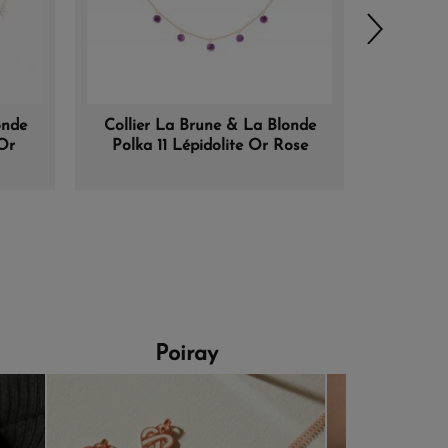
onde
Collier La Brune & La Blonde
Collier
Or
Polka 11 Lépidolite Or Rose
22 Ony
Poiray
Morga