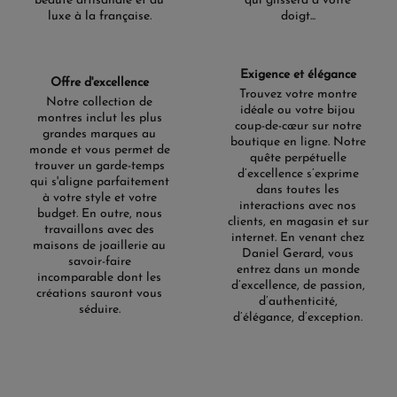
beauté artisanale et du
qui glissera à votre
luxe à la française.
doigt...
Exigence et élégance
Offre d'excellence
Trouvez votre montre
Notre collection de
idéale ou votre bijou
montres inclut les plus
coup-de-cœur sur notre
grandes marques au
boutique en ligne. Notre
monde et vous permet de
quête perpétuelle
trouver un garde-temps
d’excellence s’exprime
qui s'aligne parfaitement
dans toutes les
à votre style et votre
interactions avec nos
budget. En outre, nous
clients, en magasin et sur
travaillons avec des
internet. En venant chez
maisons de joaillerie au
Daniel Gerard, vous
savoir-faire
entrez dans un monde
incomparable dont les
d’excellence, de passion,
créations sauront vous
d’authenticité,
séduire.
d’élégance, d’exception.