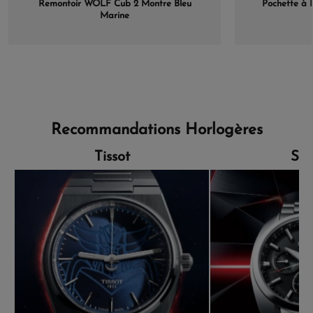
Remontoir WOLF Cub 2 Montre Bleu
Pochette à B
Marine
Recommandations Horlogères
Tissot
Sei