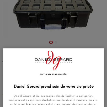
Valise Étanche Kronokeeper Pour
48 Montres
Référence
KK-WPC48
Continuer sans accepter
Votre collection de montre mérite d'être préservé et
protégé.C'est exactement ce que fait la valise étanche
Daniel Gerard prend soin de votre vie privée
Kronokeeper pour 48 montres!
EN SAVOIR PLUS
Daniel Gerard utilise des cookies afin de faciliter la navigation,
améliorer votre expérience d'achat, assurer la sécurité maximale du site,
329,00 €
veiller à son bon fonctionnement et vous proposer du contenu adapté.