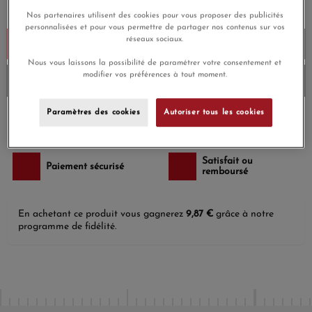
Payez seulement 82,25 € aujourd'hui
Nos partenaires utilisent des cookies pour vous proposer des publicités
personnalisées et pour vous permettre de partager nos contenus sur vos
réseaux sociaux.
Ajouter au panier
Nous vous laissons la possibilité de paramétrer votre consentement et
modifier vos préférences à tout moment.
Envoi sous 4 à 5 semaines
Paramètres des cookies
Autoriser tous les cookies
Payez en 4x ou 10x
Livraison gratuite
sans frais
Satisfait ou
Paiement sécurisé
remboursé
En achetant ce produit vous gagnerez
9,87 €
grâce à notre
programme de fidélité.