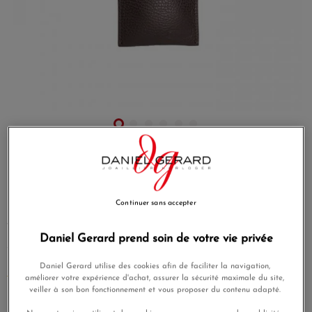
Etui Grandval Marron pour
Montre Solo
Continuer sans accepter
Etui une montre, en cuir de vachette marron chocolat,
fabriqué artisanalement en France par notre atelier
Daniel Gerard prend soin de votre vie privée
partenaire labellisé EPV (Entreprise du Patrimoine
Vivant).Fermeture par bouton pression.
Daniel Gerard utilise des cookies afin de faciliter la navigation,
EN SAVOIR PLUS
améliorer votre expérience d'achat, assurer la sécurité maximale du site,
veiller à son bon fonctionnement et vous proposer du contenu adapté.
65,00 €