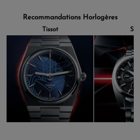
Recommandations Horlogères
Tissot
Sei