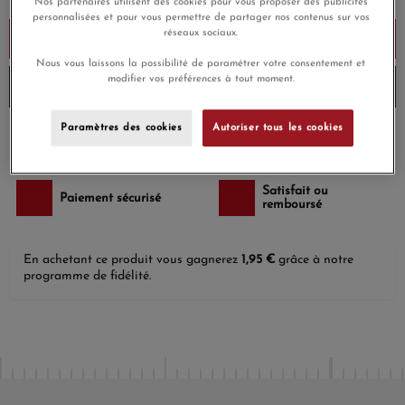
Nos partenaires utilisent des cookies pour vous proposer des publicités
personnalisées et pour vous permettre de partager nos contenus sur vos
réseaux sociaux.
Ajouter au panier
Nous vous laissons la possibilité de paramétrer votre consentement et
modifier vos préférences à tout moment.
Envoi en moins de 24 heures
Paramètres des cookies
Autoriser tous les cookies
Payez en 4x ou 10x
Livraison gratuite
sans frais
Satisfait ou
Paiement sécurisé
remboursé
En achetant ce produit vous gagnerez
1,95 €
grâce à notre
programme de fidélité.