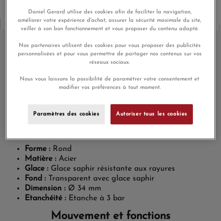
Daniel Gerard utilise des cookies afin de faciliter la navigation,
améliorer votre expérience d'achat, assurer la sécurité maximale du site,
veiller à son bon fonctionnement et vous proposer du contenu adapté.
Nos partenaires utilisent des cookies pour vous proposer des publicités
personnalisées et pour vous permettre de partager nos contenus sur vos
réseaux sociaux.
Montre Longines Master
Collection Auto Bracelet Cuir
Nous vous laissons la possibilité de paramétrer votre consentement et
modifier vos préférences à tout moment.
Cadran Nacre
Paramètres des cookies
Autoriser tous les cookies
Boîtier
Forme :
Rond
Matière :
Acier
Glace :
Glace saphir résistante aux rayures
Fond :
Transparent avec glace saphir
Dimension :
Ø 34 mm
Etanchéité :
Etanche à 3 bar
Mouvement et fonctions