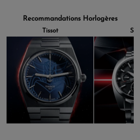
Recommandations Horlogères
Tissot
Sei