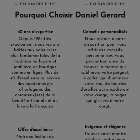
EN SAVOIR PLUS
EN SAVOIR PLUS
Pourquoi Choisir Daniel Gerard
40 ans d’expertise
Conseils personnalisés
Depuis 1984 très
Nous restons à votre
exactement, nous restons
disposition pour vous
fidèles aux valeurs les
offrir des conseils
plus fondamentales de la
personnalisés, vous
tradition horlogère et
permettant ainsi de
joaillière, en boutique
trouver la montre qui
comme en ligne. Plus de
sublimera votre poignet,
40 d'excellence au service
le collier qui illuminera
des passionné(e)s
votre cou, les boucles
d'horlogerie, des
d'oreilles qui encadreront
amoureux(ses) de la
votre visage, la bague
beauté artisanale et du
qui glissera à votre
luxe à la française.
doigt...
Exigence et élégance
Offre d'excellence
Trouvez votre montre
Notre collection de
idéale ou votre bijou