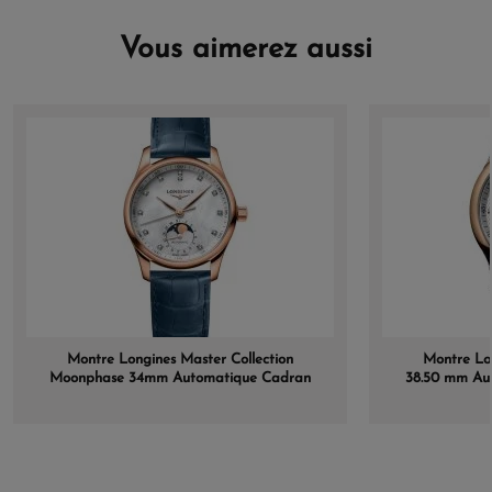
Vous aimerez aussi
Montre Longines Master Collection
Montre Lon
Moonphase 34mm Automatique Cadran
38.50 mm Au
Nacre blanche Bracelet Alligator
Bracelet a