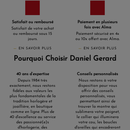
Satisfait ou remboursé
Paiement en plusieurs
fois avec Alma
Satisfait de votre achat
ou remboursé sous 15
Paiement sécurisé en 4x
jours.
ou 10x offert avec Alma.
EN SAVOIR PLUS
EN SAVOIR PLUS
Pourquoi Choisir Daniel Gerard
40 ans d’expertise
Conseils personnalisés
Depuis 1984 très
Nous restons à votre
exactement, nous restons
disposition pour vous
fidèles aux valeurs les
offrir des conseils
plus fondamentales de la
personnalisés, vous
tradition horlogère et
permettant ainsi de
joaillière, en boutique
trouver la montre qui
comme en ligne. Plus de
sublimera votre poignet,
40 d'excellence au service
le collier qui illuminera
des passionné(e)s
votre cou, les boucles
d'horlogerie, des
d'oreilles qui encadreront