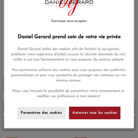
pavage diamants pour plus de légèreté. Comme en
lévitation seuls les deux diamants viennent parapher son
allure structurée reconnaissable entre toutes.
Des nouveautés gorgées de couleurs, de chaleur qui nous
Continuer sans accepter
donnent irrémédiablement envie d?accumulation avec sa
version pavée.
Daniel Gerard prend soin de votre vie privée
EN SAVOIR PLUS
Daniel Gerard utilise des cookies afin de faciliter la navigation,
6 800,00 €
améliorer votre expérience d'achat, assurer la sécurité maximale du site,
veiller à son bon fonctionnement et vous proposer du contenu adapté.
Payez seulement 680 € aujourd'hui
Nos partenaires utilisent des cookies pour vous proposer des publicités
TAILLE DE BRACELET
personnalisées et pour vous permettre de partager nos contenus sur vos
réseaux sociaux.
Nous vous laissons la possibilité de paramétrer votre consentement et
modifier vos préférences à tout moment.
Ajouter au panier
Paramètres des cookies
Autoriser tous les cookies
Envoi sous 6 à 8 jours