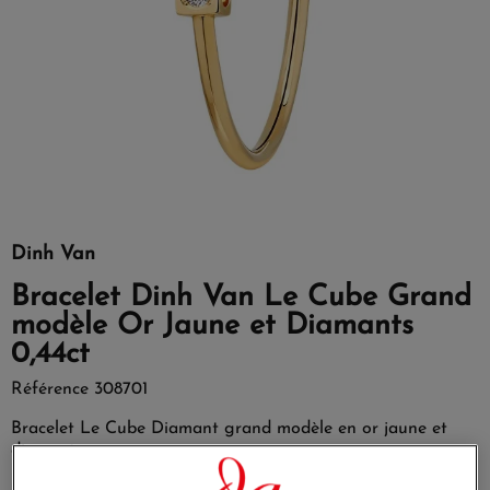
Dinh Van
Bracelet Dinh Van Le Cube Grand
modèle Or Jaune et Diamants
0,44ct
Référence
308701
Bracelet Le Cube Diamant grand modèle en or jaune et
diamants.
L?iconique bracelet Le Cube Diamant s?épure de son