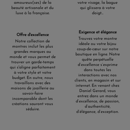
amoureux(ses) de la
votre visage, la bague
beauté artisanale et du
qui glissera à votre
luxe à la française.
doigt...
Exigence et élégance
Offre d'excellence
Trouvez votre montre
Notre collection de
idéale ou votre bijou
montres inclut les plus
coup-de-cœur sur notre
grandes marques au
boutique en ligne. Notre
monde et vous permet de
quête perpétuelle
trouver un garde-temps
d’excellence s’exprime
qui s'aligne parfaitement
dans toutes les
à votre style et votre
interactions avec nos
budget. En outre, nous
clients, en magasin et sur
travaillons avec des
internet. En venant chez
maisons de joaillerie au
Daniel Gerard, vous
savoir-faire
entrez dans un monde
incomparable dont les
d’excellence, de passion,
créations sauront vous
d’authenticité,
séduire.
d’élégance, d’exception.