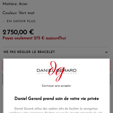
Matière: Acier
Couleur: Vert mat
EN SAVOIR PLUS
2 750,00 €
Payez seulement 275 € aujourd'hui
Ajouter au panier
Envoi sous 8 à 10 jours
Continuer sans accepter
Payez en 4x ou 10x
Livraison gratuite
sans frais
Daniel Gerard prend soin de votre vie privée
Satisfait ou
Daniel Gerard utilise des cookies afin de faciliter la navigation,
Paiement sécurisé
remboursé