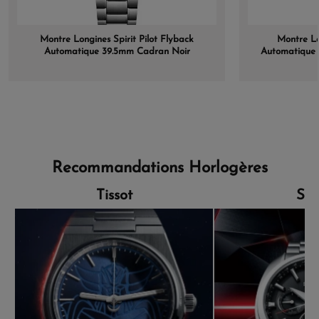
Montre Longines Spirit Pilot Flyback
Montre Lo
Automatique 39.5mm Cadran Noir
Automatique 
Bracelet Acier
Recommandations Horlogères
Tissot
Sei