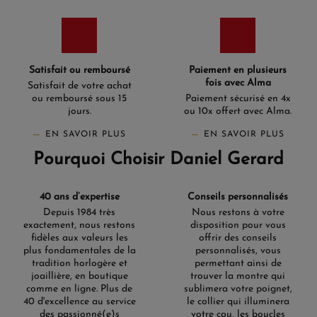
Satisfait ou remboursé
Paiement en plusieurs
fois avec Alma
Satisfait de votre achat
ou remboursé sous 15
Paiement sécurisé en 4x
jours.
ou 10x offert avec Alma.
EN SAVOIR PLUS
EN SAVOIR PLUS
Pourquoi Choisir Daniel Gerard
40 ans d’expertise
Conseils personnalisés
Depuis 1984 très
Nous restons à votre
exactement, nous restons
disposition pour vous
fidèles aux valeurs les
offrir des conseils
plus fondamentales de la
personnalisés, vous
tradition horlogère et
permettant ainsi de
joaillière, en boutique
trouver la montre qui
comme en ligne. Plus de
sublimera votre poignet,
40 d'excellence au service
le collier qui illuminera
des passionné(e)s
votre cou, les boucles