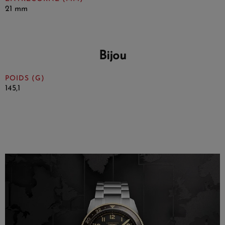
21 mm
Bijou
POIDS (G)
145,1