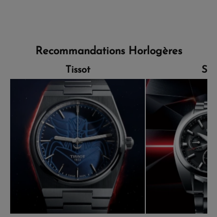
Recommandations Horlogères
Tissot
Sei