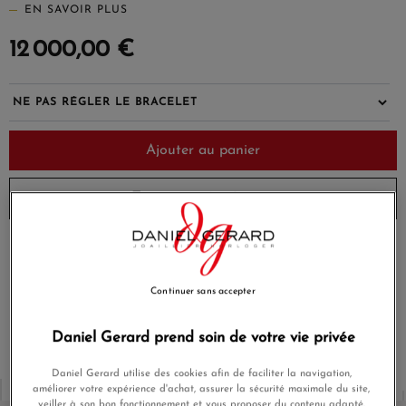
EN SAVOIR PLUS
12 000,00 €
Ajouter au panier
Envoi sous 6 à 8 jours
Payez en 4x ou 10x
Livraison gratuite
sans frais
Continuer sans accepter
Satisfait ou
Paiement sécurisé
remboursé
Daniel Gerard prend soin de votre vie privée
Daniel Gerard utilise des cookies afin de faciliter la navigation,
améliorer votre expérience d'achat, assurer la sécurité maximale du site,
veiller à son bon fonctionnement et vous proposer du contenu adapté.