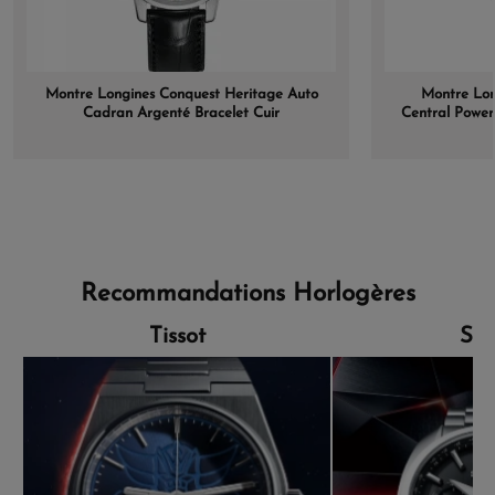
Montre Longines Conquest Heritage Auto
Montre Lon
Cadran Argenté Bracelet Cuir
Central Power
Recommandations Horlogères
Tissot
Sei