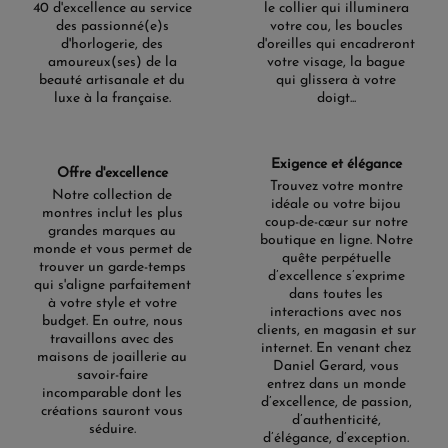
40 d'excellence au service
le collier qui illuminera
des passionné(e)s
votre cou, les boucles
d'horlogerie, des
d'oreilles qui encadreront
amoureux(ses) de la
votre visage, la bague
beauté artisanale et du
qui glissera à votre
luxe à la française.
doigt...
Exigence et élégance
Offre d'excellence
Trouvez votre montre
Notre collection de
idéale ou votre bijou
montres inclut les plus
coup-de-cœur sur notre
grandes marques au
boutique en ligne. Notre
monde et vous permet de
quête perpétuelle
trouver un garde-temps
d’excellence s’exprime
qui s'aligne parfaitement
dans toutes les
à votre style et votre
interactions avec nos
budget. En outre, nous
clients, en magasin et sur
travaillons avec des
internet. En venant chez
maisons de joaillerie au
Daniel Gerard, vous
savoir-faire
entrez dans un monde
incomparable dont les
d’excellence, de passion,
créations sauront vous
d’authenticité,
séduire.
d’élégance, d’exception.