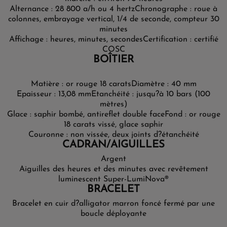
Alternance : 28 800 a/h ou 4 hertz
Chronographe : roue à
colonnes, embrayage vertical, 1/4 de seconde, compteur 30
minutes
Affichage : heures, minutes, secondes
Certification : certifié
COSC
BOÎTIER
Matière : or rouge 18 carats
Diamètre : 40 mm
Epaisseur : 13,08 mm
Etanchéité : jusqu?à 10 bars (100
mètres)
Glace : saphir bombé, antireflet double face
Fond : or rouge
18 carats vissé, glace saphir
Couronne : non vissée, deux joints d?étanchéité
CADRAN/AIGUILLES
Argent
Aiguilles des heures et des minutes avec revêtement
luminescent Super-LumiNova®
BRACELET
Bracelet en cuir d?alligator marron foncé fermé par une
boucle déployante