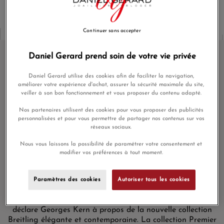
Continuer sans accepter
Daniel Gerard prend soin de votre vie privée
Montre Breitling Premier Heritage
Daniel Gerard utilise des cookies afin de faciliter la navigation,
améliorer votre expérience d'achat, assurer la sécurité maximale du site,
Chronograph Boîtier Or Rouge 18
veiller à son bon fonctionnement et vous proposer du contenu adapté.
Carats
Nos partenaires utilisent des cookies pour vous proposer des publicités
personnalisées et pour vous permettre de partager nos contenus sur vos
Inspirée par l?esprit de créativité des fondateurs de
réseaux sociaux.
Breitling, la nouvelle Collection Premier Heritage est
conçue pour l?homme moderne et exigeant de bon goût.
Nous vous laissons la possibilité de paramétrer votre consentement et
Ces garde-temps sont les plus élégants et les plus raffinés
modifier vos préférences à tout moment.
de la marque. « Ce design inspiré du patrimoine avec une
touche de modernité incarne certaines des innovations les
plus réputées de Breitling et fait renaître l?héritage de
Paramètres des cookies
Autoriser tous les cookies
Breitling, l?inventeur du chronographe moderne. Il s?agit
véritablement d?une renaissance de notre héritage »,
déclare Georges Kern à propos de la nouvelle collection
Breitling élégante et contemporaine. La collection Premier