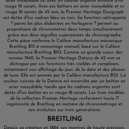
acier inoxydable ou avec un cadran argenté entouré d?or
rouge 18 carats. Avec ses boîtiers en acier inoxydable et or
rouge 18 carats de 42 mm, la Premier Heritage Duograph
est dotée d?un cadran bleu ou noir. Sa fonction rattrapante
? parmi les plus élaborées en horlogerie ? permet au
propriétaire de chronométrer deux temps simultanément
grâce aux deux aiguilles superposées du chronographe.
Cette pièce renferme le Calibre manufacture mécanique
Breitling B15 à remontage manuel, basé sur le Calibre
manufacture Breitling B03. Comme sa grande soeur des
années 1940, la Premier Heritage Datora de 42 mm se
distingue par ses fonctions très visibles et complexes,
notamment son affichage du jour, de la date et des phases
de lune. Elle est animée par le Calibre manufacture B25. La
couleur cuivrée de la Datora est encerclée par un boîtier en
acier inoxydable, tandis que les cadrans argentés sont
dotés d?un boîtier en or rouge 18 carats. Les trois modèles
de la collection Premier Heritage renferment toute l?
ingéniosité de Breitling en matière de chronométrage et
son évolution sur trois générations.
BREITLING
Depuis sa création en 1884, ses montres de haute précision,