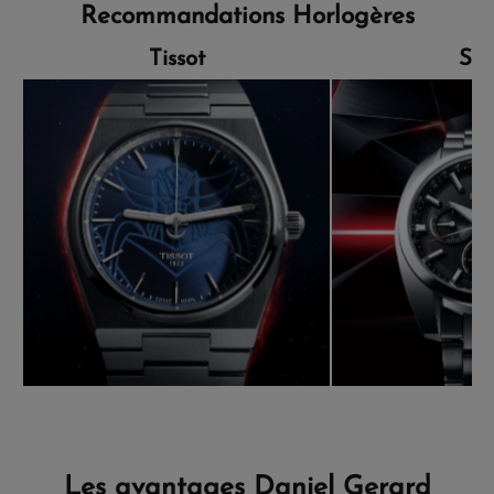
Recommandations Horlogères
Tissot
Sei
Les avantages Daniel Gerard