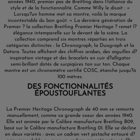
années 1940, premier pas de Breitling dans l?alliance du
style et de la fonctionnalité. Comme Willy le disait : «
Lorsqu?un homme met sa montre, voilà la marque
incontestable du bon goût. » La dernière génération de
Premier ? la collection Breitling Premier Heritage ? remet l?
élégance intemporelle sur le devant de la scène. La
collection comprend six montres réparties en trois
catégories distinctes : la Chronograph, la Duograph et la
Datora. Toutes affichent des chiffres arabes, des aiguilles d?
inspiration vintage et des bracelets en cuir d?alligator
semi-brillant dotés de surpiqûres ton sur ton. Chaque
montre est un chronomètre certifié COSC, étanche jusqu?à
100 mètres.
DES FONCTIONNALITÉS
ÉPOUSTOUFLANTES
La Premier Heritage Chronograph de 40 mm se remonte
manuellement, comme sa grande soeur des années 1940.
Elle est animée par le Calibre manufacture Breitling B09,
basé sur le Calibre manufacture Breitling 01. Elle se décline
en deux variétés : avec un cadran vert pistache entouré d?