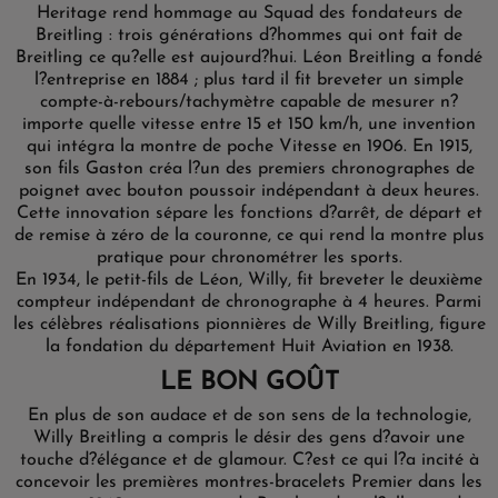
Heritage rend hommage au Squad des fondateurs de
Breitling : trois générations d?hommes qui ont fait de
Breitling ce qu?elle est aujourd?hui. Léon Breitling a fondé
l?entreprise en 1884 ; plus tard il fit breveter un simple
compte-à-rebours/tachymètre capable de mesurer n?
importe quelle vitesse entre 15 et 150 km/h, une invention
qui intégra la montre de poche Vitesse en 1906. En 1915,
son fils Gaston créa l?un des premiers chronographes de
poignet avec bouton poussoir indépendant à deux heures.
Cette innovation sépare les fonctions d?arrêt, de départ et
de remise à zéro de la couronne, ce qui rend la montre plus
pratique pour chronométrer les sports.
En 1934, le petit-fils de Léon, Willy, fit breveter le deuxième
compteur indépendant de chronographe à 4 heures. Parmi
les célèbres réalisations pionnières de Willy Breitling, figure
la fondation du département Huit Aviation en 1938.
LE BON GOÛT
En plus de son audace et de son sens de la technologie,
Willy Breitling a compris le désir des gens d?avoir une
touche d?élégance et de glamour. C?est ce qui l?a incité à
concevoir les premières montres-bracelets Premier dans les