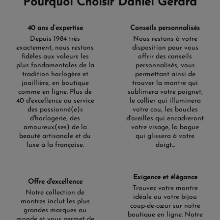
Pourquoi Choisir Daniel Gerard
40 ans d’expertise
Conseils personnalisés
Depuis 1984 très
Nous restons à votre
exactement, nous restons
disposition pour vous
fidèles aux valeurs les
offrir des conseils
plus fondamentales de la
personnalisés, vous
tradition horlogère et
permettant ainsi de
joaillière, en boutique
trouver la montre qui
comme en ligne. Plus de
sublimera votre poignet,
40 d'excellence au service
le collier qui illuminera
des passionné(e)s
votre cou, les boucles
d'horlogerie, des
d'oreilles qui encadreront
amoureux(ses) de la
votre visage, la bague
beauté artisanale et du
qui glissera à votre
luxe à la française.
doigt...
Exigence et élégance
Offre d'excellence
Trouvez votre montre
Notre collection de
idéale ou votre bijou
montres inclut les plus
coup-de-cœur sur notre
grandes marques au
boutique en ligne. Notre
monde et vous permet de