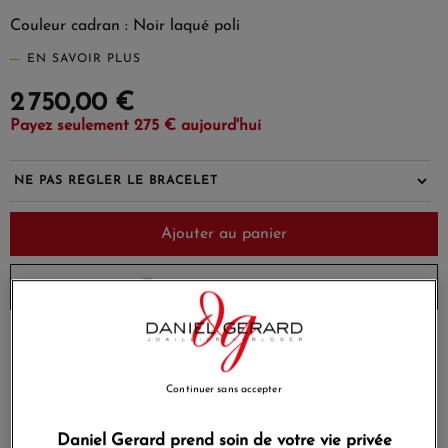
Couleur cadran : Noir laqué poli
EN SAVOIR PLUS
2 750,00 €
Payez seulement 275 € aujourd'hui
Ajouter au panier
Envoi sous 8 à 10 jours
Payez en 4x ou 10x
Livraison gratuite
sans frais
Continuer sans accepter
Satisfait ou
Paiement sécurisé
remboursé
Daniel Gerard prend soin de votre vie privée