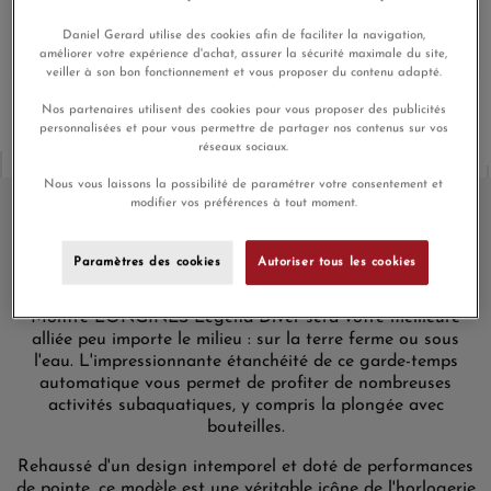
En achetant ce produit vous gagnerez
82,50 €
grâce à notre
Daniel Gerard utilise des cookies afin de faciliter la navigation,
programme de fidélité.
améliorer votre expérience d'achat, assurer la sécurité maximale du site,
veiller à son bon fonctionnement et vous proposer du contenu adapté.
Nos partenaires utilisent des cookies pour vous proposer des publicités
personnalisées et pour vous permettre de partager nos contenus sur vos
réseaux sociaux.
Nous vous laissons la possibilité de paramétrer votre consentement et
modifier vos préférences à tout moment.
Longines Legend Diver
Paramètres des cookies
Autoriser tous les cookies
Originairement élaborée pour l'exploration sous-marine, la
Montre LONGINES Legend Diver sera votre meilleure
alliée peu importe le milieu : sur la terre ferme ou sous
l'eau. L'impressionnante étanchéité de ce garde-temps
automatique vous permet de profiter de nombreuses
activités subaquatiques, y compris la plongée avec
bouteilles.
Rehaussé d'un design intemporel et doté de performances
de pointe, ce modèle est une véritable icône de l'horlogerie