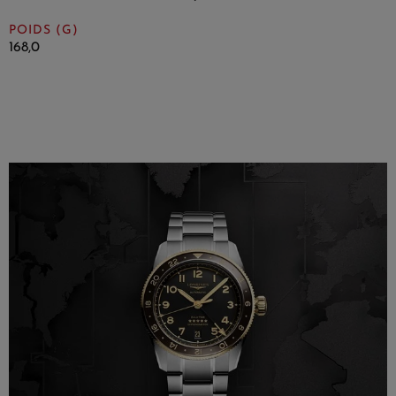
POIDS (G)
168,0