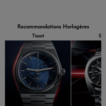
Recommandations Horlogères
Tissot
Sei