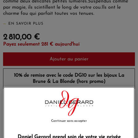
comme deux délicates petites lumières.Suspendus comme
par magie, ils scintillent le long de votre cou.Ils ont le
charme fou qui parfait toutes vos tenues.
EN SAVOIR PLUS
2 810,00 €
Payez seulement 281 € aujourd'hui
Ajouter au panier
10% de remise avec le code
DG10
sur les bijoux La
Brune & La Blonde (hors promo)
Payez en 4x ou 10x
Livraison gratuite
sans frais
Satisfait ou
Paiement sécurisé
Continuer sans accepter
remboursé
Daniel Gerard prend soin de votre vie privée