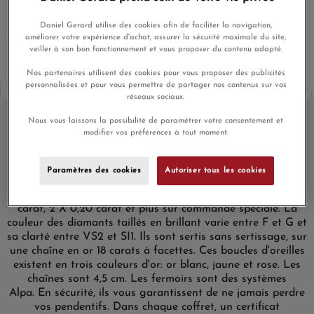
En achetant ce produit vous gagnerez
84,30 €
grâce à notre
programme de fidélité.
Daniel Gerard utilise des cookies afin de faciliter la navigation,
améliorer votre expérience d'achat, assurer la sécurité maximale du site,
veiller à son bon fonctionnement et vous proposer du contenu adapté.
Nos partenaires utilisent des cookies pour vous proposer des publicités
personnalisées et pour vous permettre de partager nos contenus sur vos
réseaux sociaux.
Nous vous laissons la possibilité de paramétrer votre consentement et
modifier vos préférences à tout moment.
Boucles d'oreilles Pendantes Boucles d'oreilles Pendantes
La Brune & La Blonde 360° Diamant 0.40 carat or jaune
Paramètres des cookies
Autoriser tous les cookies
Ces boucles d'oreilles font partie de la collection 360 ° et
sont disponibles en trois diamants: 2 X 0,07 carat, 2 X 0,10
carat, 2 X 0,20 carat et plus sur commande spéciale.
La
couleur des diamants taillés en brillant varie entre F et G et
sa clarté entre VS2 et SI1.
Ils sont sertis sans sertissage, sur
une chaîne en or 18 carats à facettes.
Ces boucles d'oreilles
existent en trois couleurs d'or: or blanc, jaune et rose.
Les
chaînes sont 4,5 cm.
Les fermoirs sont des systèmes
Alpa.
En sécurité, ils vous garantissent de ne jamais perdre
vos pendentifs.
Dans chaque coffret, un certificat