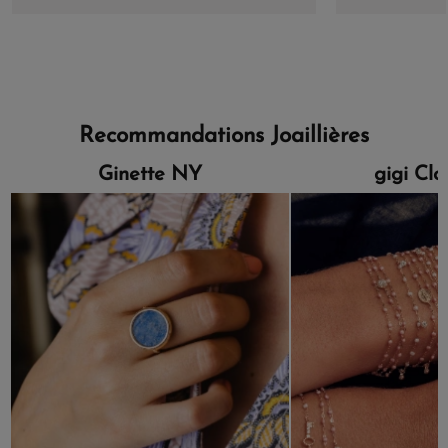
Recommandations Joaillières
Ginette NY
gigi Cl