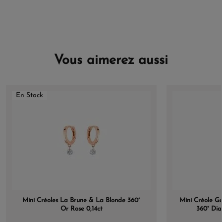
Vous aimerez aussi
En Stock
Mini Créoles La Brune & La Blonde 360°
Mini Créole G
Or Rose 0,14ct
360° Dia