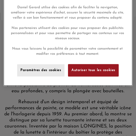
Daniel Gerard utilise des cookies afin de faciliter la navigation,
améliorer votre expérience d'achat, assurer la sécurité maximale du site,
veiller à son bon fonctionnement et vous proposer du contenu adapté.
Nos partenaires utilisent des cookies pour vous proposer des publicités
personnalisées et pour vous permettre de partager nos contenus sur vos
réseaux sociaux.
Montre de Plongée Longines
Nous vous laissons la possibilité de paramétrer votre consentement et
Legend Diver
modifier vos préférences à tout moment.
Initialement élaborée pour l'exploration sous-marine, la
Montre LONGINES Legend Diver sera votre meilleure
Paramètres des cookies
Autoriser tous les cookies
alliée peu importe le milieu : sur la terre ferme ou sous
l'eau. L’étanchéité de ce garde-temps automatique vous
offre la possibilité de profiter de nombreuses activités en
eau profondes, y compris la plongée avec bouteilles.
Rehaussé d'un design intemporel et équipé de
performances de pointe, ce modèle est une véritable icône
de l'horlogerie depuis 1959. Au premier abord, la montre se
distingue par sa lunette tournante interne et ses deux
couronnes. Inventée par la maison LONGINES, la position
de la lunette à l'intérieur du boîtier la protège des