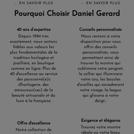
EN SAVOIR PLUS
EN SAVOIR PLUS
Pourquoi Choisir Daniel Gerard
40 ans d’expertise
Conseils personnalisés
Depuis 1984 très
Nous restons à votre
exactement, nous restons
disposition pour vous
fidèles aux valeurs les
offrir des conseils
plus fondamentales de la
personnalisés, vous
tradition horlogère et
permettant ainsi de
joaillière, en boutique
trouver la montre qui
comme en ligne. Plus de
sublimera votre poignet,
40 d'excellence au service
le collier qui illuminera
des passionné(e)s
votre cou, les boucles
d'horlogerie, des
d'oreilles qui encadreront
amoureux(ses) de la
votre visage, la bague
beauté artisanale et du
qui glissera à votre
luxe à la française.
doigt...
Exigence et élégance
Offre d'excellence
Trouvez votre montre
Notre collection de
idéale ou votre bijou