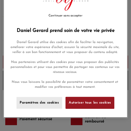
BRACELET CORDON TAUPE ET GUAVA QUARTZ
MULTI-FACETTÉE (7.73 CARATS) ARGENT 925
Continuer sans accepter
EN SAVOIR PLUS
99,00 €
Daniel Gerard prend soin de votre vie privée
Daniel Gerard utilise des cookies afin de faciliter la navigation,
améliorer votre expérience d'achat, assurer la sécurité maximale du site,
veiller à son bon fonctionnement et vous proposer du contenu adapté.
Ajouter au panier
Nos partenaires utilisent des cookies pour vous proposer des publicités
personnalisées et pour vous permettre de partager nos contenus sur vos
réseaux sociaux.
10% de remise avec le code
DG10
sur les produits
Nous vous laissons la possibilité de paramétrer votre consentement et
Morganne-bello
et
Envoi sous 6 à 8 jours
modifier vos préférences à tout moment.
Payez en 4x ou 10x
Livraison gratuite
Paramètres des cookies
Autoriser tous les cookies
sans frais
Satisfait ou
Paiement sécurisé
remboursé