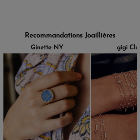
Recommandations Joaillières
Ginette NY
gigi Cl