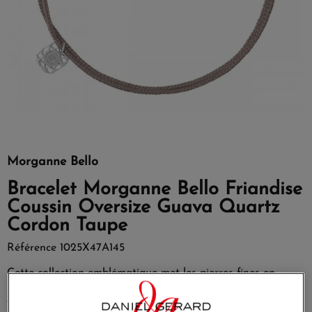
Morganne Bello
Bracelet Morganne Bello Friandise
Coussin Oversize Guava Quartz
Cordon Taupe
Référence
1025X47A145
Cette collection emblématique met les pierres fines en
majesté, sans griffe, ni serti, au contact de la peau. La taille
en « coussin » apporte douceur et élégance.