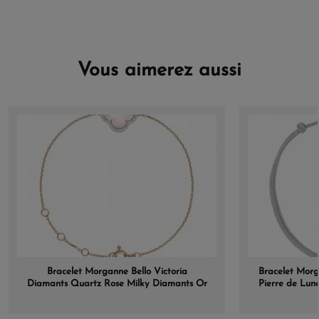
Vous aimerez aussi
Bracelet Morganne Bello Victoria
Bracelet Morg
Diamants Quartz Rose Milky Diamants Or
Pierre de Lun
Rose