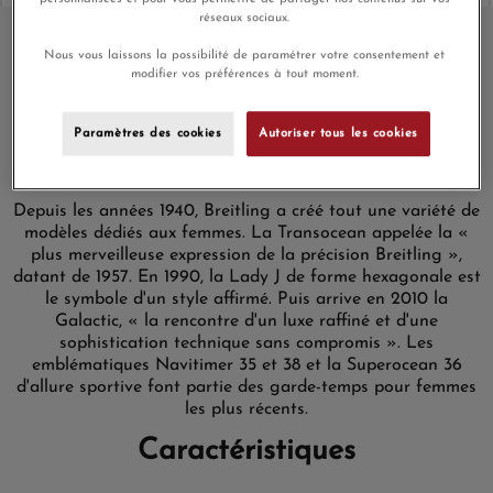
réseaux sociaux.
Nous vous laissons la possibilité de paramétrer votre consentement et
modifier vos préférences à tout moment.
Montre Femme Breitling
Chronomat Automatique 36mm
Paramètres des cookies
Autoriser tous les cookies
Boîtier Acier Cadran Vert Index &
Lunette Diamants
Depuis les années 1940, Breitling a créé tout une variété de
modèles dédiés aux femmes. La Transocean appelée la «
plus merveilleuse expression de la précision Breitling »,
datant de 1957. En 1990, la Lady J de forme hexagonale est
le symbole d'un style affirmé. Puis arrive en 2010 la
Galactic, « la rencontre d'un luxe raffiné et d'une
sophistication technique sans compromis ». Les
emblématiques Navitimer 35 et 38 et la Superocean 36
d'allure sportive font partie des garde-temps pour femmes
les plus récents.
Caractéristiques