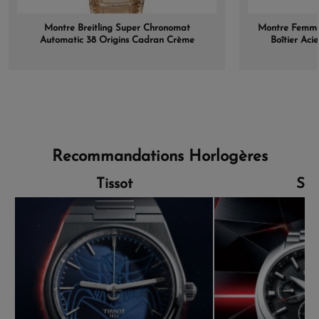
Montre Breitling Super Chronomat
Montre Femme
Automatic 38 Origins Cadran Crème
Boîtier Aci
Bracelet Cuir Beige
Lu
Recommandations Horlogères
Tissot
Sei