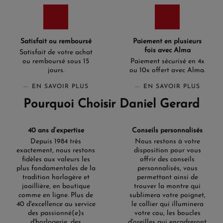
Satisfait ou remboursé
Paiement en plusieurs
fois avec Alma
Satisfait de votre achat
ou remboursé sous 15
Paiement sécurisé en 4x
jours.
ou 10x offert avec Alma.
EN SAVOIR PLUS
EN SAVOIR PLUS
Pourquoi Choisir Daniel Gerard
40 ans d’expertise
Conseils personnalisés
Depuis 1984 très
Nous restons à votre
exactement, nous restons
disposition pour vous
fidèles aux valeurs les
offrir des conseils
plus fondamentales de la
personnalisés, vous
tradition horlogère et
permettant ainsi de
joaillière, en boutique
trouver la montre qui
comme en ligne. Plus de
sublimera votre poignet,
40 d'excellence au service
le collier qui illuminera
des passionné(e)s
votre cou, les boucles
d'horlogerie, des
d'oreilles qui encadreront