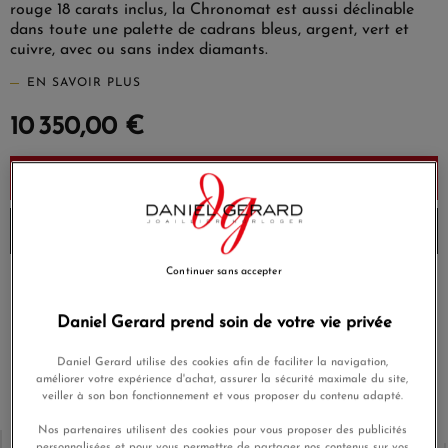
rouge 18 carats inclus, la Chronomat est aussi déclinable
dans toute une palette de cadrans bleus, argent, vert et
cuivre, avec ou sans index diamants.
EN SAVOIR PLUS
10 350,00 €
Ajouter au panier
Envoi sous 6 à 8 jours
Continuer sans accepter
Payez en 4x ou 10x
Livraison gratuite
sans frais
Daniel Gerard prend soin de votre vie privée
Satisfait ou
Paiement sécurisé
remboursé
Daniel Gerard utilise des cookies afin de faciliter la navigation,
améliorer votre expérience d'achat, assurer la sécurité maximale du site,
veiller à son bon fonctionnement et vous proposer du contenu adapté.
Nos partenaires utilisent des cookies pour vous proposer des publicités
personnalisées et pour vous permettre de partager nos contenus sur vos