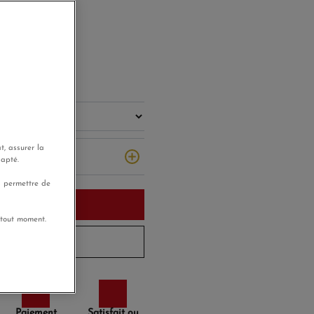
ourd'hui
t, assurer la
n)
dapté.
s permettre de
u panier
 tout moment.
 à 10 jours
Paiement
Satisfait ou