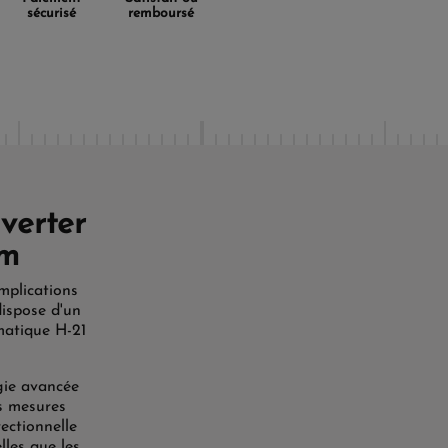
sécurisé
remboursé
verter
mm
mplications
dispose d'un
atique H-21
gie avancée
es mesures
rectionnelle
lles que les