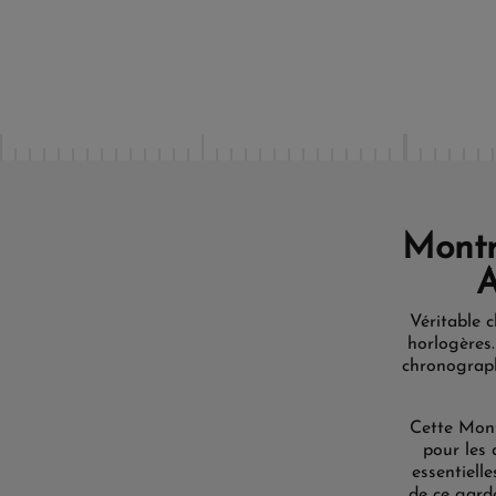
Montr
A
Véritable 
horlogères.
chronograp
Cette Mont
pour les 
essentielle
de ce garde