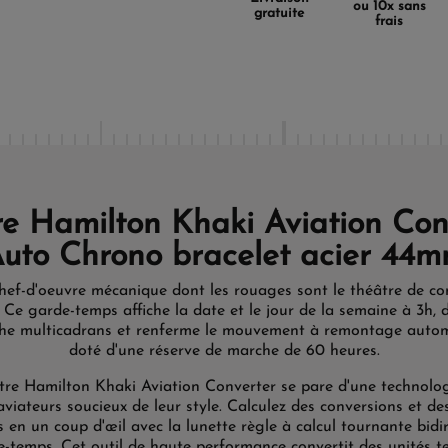
ou 10x sans
gratuite
frais
e Hamilton Khaki Aviation Con
uto Chrono bracelet acier 44
chef-d'oeuvre mécanique dont les rouages sont le théâtre de co
 Ce garde-temps affiche la date et le jour de la semaine à 3h, 
he multicadrans et renferme le mouvement à remontage autom
doté d'une réserve de marche de 60 heures.
re Hamilton Khaki Aviation Converter se pare d'une technolo
aviateurs soucieux de leur style. Calculez des conversions et d
s en un coup d'œil avec la lunette règle à calcul tournante bidi
-temps. Cet outil de haute performance convertit des unités te