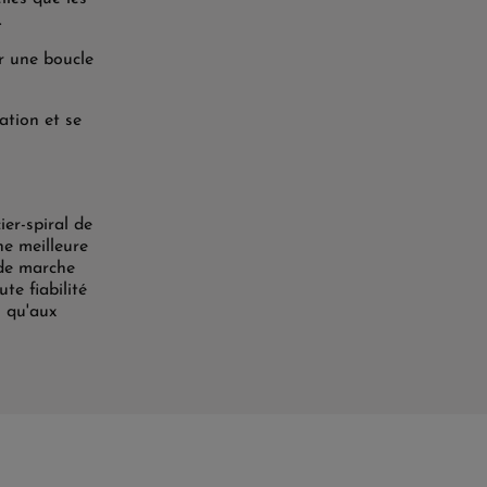
.
r une boucle
ation et se
er-spiral de
ne meilleure
 de marche
te fiabilité
i qu'aux