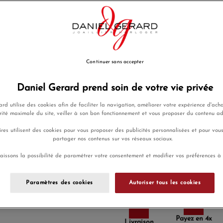
plein vol.
EN SAVOIR PLUS
2 365,00 €
Payez seulement 236,50 € auj
Continuer sans accepter
Daniel Gerard prend soin de votre vie privée
rd utilise des cookies afin de faciliter la navigation, améliorer votre expérience d'acha
AJOUTER UNE GRAVURE
(Optio
rité maximale du site, veiller à son bon fonctionnement et vous proposer du contenu a
res utilisent des cookies pour vous proposer des publicités personnalisées et pour vou
partager nos contenus sur vos réseaux sociaux.
Ajouter a
aissons la possibilité de paramétrer votre consentement et modifier vos préférences à
Envoi sous 8
Paramètres des cookies
Autoriser tous les cookies
Payez en 4x
Livraison