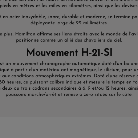
pieds en mètres et les miles en kilomètres, ainsi que les devises
t en acier inoxydable, sobre, durable et moderne, se termine pa
déployante large de 22 millimètres.
e plus, Hamilton affirme ses liens étroits avec le monde de l'avi
positionne comme un allié des chevaliers du ciel.
Mouvement H-21-SI
est un mouvement chronographe automatique doté d'un balanci
iqué à partir d'un matériau antimagnétique, le silicium, pour u
e aux conditions atmosphériques extrêmes. Doté d'une réserve
0 heures, ce puissant calibre indique et mesure le temps en tou
 deux ou trois cadrans secondaires à 6, 9 et/ou 12 heures, ains
poussoirs marche/arrêt et remise à zéro situés sur le côté.