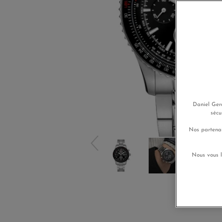
Daniel Gera
sécu
Nos partenai
Nous vous l