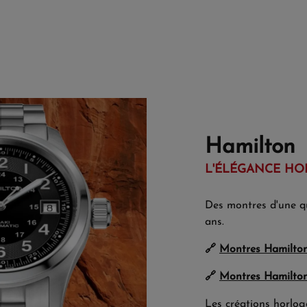
Hamilton
L'ÉLÉGANCE HO
Des montres d'une qu
ans.
🔗
Montres Hamilto
🔗
Montres Hamilto
Les créations horlog