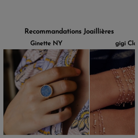
Recommandations Joaillières
Ginette NY
gigi Cl