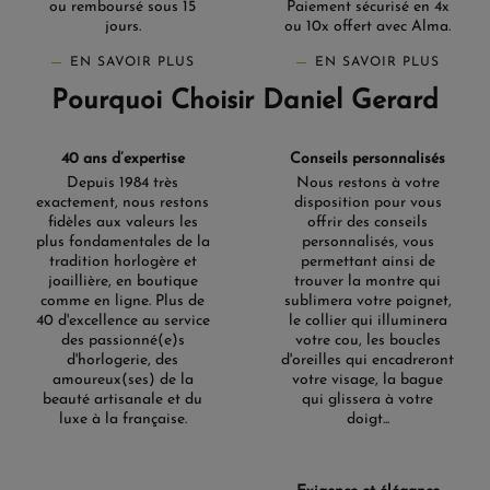
ou remboursé sous 15
Paiement sécurisé en 4x
jours.
ou 10x offert avec Alma.
EN SAVOIR PLUS
EN SAVOIR PLUS
Pourquoi Choisir Daniel Gerard
40 ans d’expertise
Conseils personnalisés
Depuis 1984 très
Nous restons à votre
exactement, nous restons
disposition pour vous
fidèles aux valeurs les
offrir des conseils
plus fondamentales de la
personnalisés, vous
tradition horlogère et
permettant ainsi de
joaillière, en boutique
trouver la montre qui
comme en ligne. Plus de
sublimera votre poignet,
40 d'excellence au service
le collier qui illuminera
des passionné(e)s
votre cou, les boucles
d'horlogerie, des
d'oreilles qui encadreront
amoureux(ses) de la
votre visage, la bague
beauté artisanale et du
qui glissera à votre
luxe à la française.
doigt...