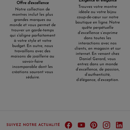
Exigence et élégance
Offre d'excellence
Trouvez votre montre
Notre collection de
idéale ou votre bijou
montres inclut les plus
coup-de-cœur sur notre
grandes marques au
boutique en ligne. Notre
monde et vous permet de
quête perpétuelle
trouver un garde-temps
d’excellence s’exprime
qui s'aligne parfaitement
dans toutes les
à votre style et votre
interactions avec nos
budget. En outre, nous
clients, en magasin et sur
travaillons avec des
internet. En venant chez
maisons de joaillerie au
Daniel Gerard, vous
savoir-faire
entrez dans un monde
incomparable dont les
d’excellence, de passion,
créations sauront vous
d’authenticité,
séduire.
d’élégance, d’exception.
SUIVEZ NOTRE ACTUALITÉ