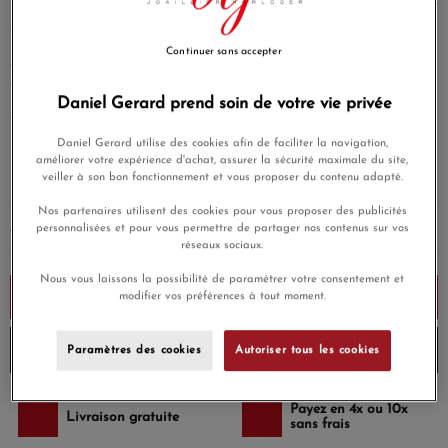
Le jeu du volume révèle un cube au design épuré et efficace
jouant avec le vide.
Désormais, deux diamants se font donc face et signent l?
Continuer sans accepter
esthétique de ce nouveau bracelet au design pur et
élégant.
Or Jaune 18 carats.
Daniel Gerard prend soin de votre vie privée
EN SAVOIR PLUS
Daniel Gerard utilise des cookies afin de faciliter la navigation,
5 390,00 €
améliorer votre expérience d'achat, assurer la sécurité maximale du site,
veiller à son bon fonctionnement et vous proposer du contenu adapté.
Payez seulement 539 € aujourd'hui
Nos partenaires utilisent des cookies pour vous proposer des publicités
personnalisées et pour vous permettre de partager nos contenus sur vos
AJOUTER UNE GRAVURE
(Option)
réseaux sociaux.
Nous vous laissons la possibilité de paramétrer votre consentement et
Ajouter au panier
modifier vos préférences à tout moment.
Envoi à 15h aujourd'hui
Paramètres des cookies
Autoriser tous les cookies
Payez en 4x ou 10x
Livraison gratuite
sans frais