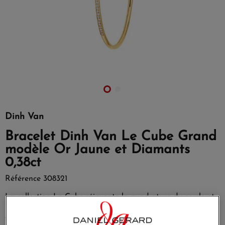
Dinh Van
Bracelet Dinh Van Le Cube Grand
modèle Or Jaune et Diamants
0,38ct
Référence
308321
La collection Le Cube réinvente la quadrature du cercle et
sublime le diamant en jouant avec les codes géométriques
qui lui sont chers : les ronds et les carrés.