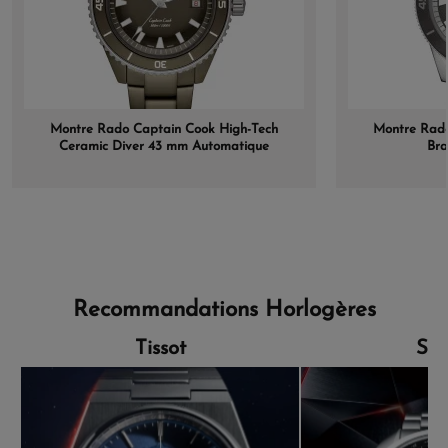
Montre Rado Captain Cook High-Tech
Montre Rado
Ceramic Diver 43 mm Automatique
Bra
Cadran Vert Bracelet Céramique 43 mm
Recommandations Horlogères
Tissot
Sei