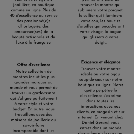
joaillière, en boutique
trouver la montre qui
comme en ligne. Plus de
sublimera votre poignet,
40 d'excellence au service
le collier qui illuminera
des passionné(e)s
votre cou, les boucles
d'horlogerie, des
d'oreilles qui encadreront
amoureux(ses) de la
votre visage, la bague
beauté artisanale et du
qui glissera à votre
luxe à la française.
doigt...
Exigence et élégance
Offre d'excellence
Trouvez votre montre
Notre collection de
idéale ou votre bijou
montres inclut les plus
coup-de-cœur sur notre
grandes marques au
boutique en ligne. Notre
monde et vous permet de
quête perpétuelle
trouver un garde-temps
d’excellence s’exprime
qui s'aligne parfaitement
dans toutes les
à votre style et votre
interactions avec nos
budget. En outre, nous
clients, en magasin et sur
travaillons avec des
internet. En venant chez
maisons de joaillerie au
Daniel Gerard, vous
savoir-faire
entrez dans un monde
incomparable dont les
d’excellence, de passion,