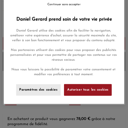
acier inoxydable
Continuer sans accepter
EN SAVOIR PLUS
Daniel Gerard prend soin de votre vie privée
2 600,00 €
Payez seulement 260 € aujourd'hui
Daniel Gerard utilise des cookies afin de faciliter la navigation,
améliorer votre expérience d'achat, assurer la sécurité maximale du site,
veiller à son bon fonctionnement et vous proposer du contenu adapté.
Ajouter au panier
Nos partenaires utilisent des cookies pour vous proposer des publicités
personnalisées et pour vous permettre de partager nos contenus sur vos
10% de remise avec le code
DG10
sur les produits Rado
réseaux sociaux.
et
Envoi sous 8 à 10 jours
Nous vous laissons la possibilité de paramétrer votre consentement et
modifier vos préférences à tout moment.
Payez en 4x ou 10x
Livraison gratuite
sans frais
Paramètres des cookies
Autoriser tous les cookies
Satisfait ou
Paiement sécurisé
remboursé
En achetant ce produit vous gagnerez
78,00 €
grâce à notre
programme de fidélité.