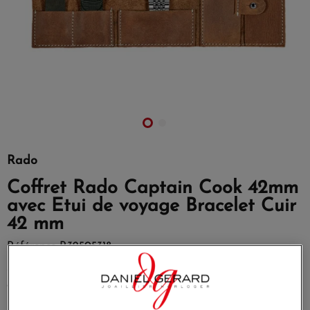
Rado
Coffret Rado Captain Cook 42mm
avec Etui de voyage Bracelet Cuir
42 mm
Référence
R32505318
Captain Cook Verte Bracelet Acier Grain de riz
+ Bracelet
cuir vert aspect vintage avec boucle déployante en acier
inoxydable+ Bracelet NATO vert avec boucle ardillon en