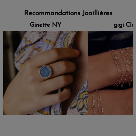
Recommandations Joaillières
Ginette NY
gigi Cl