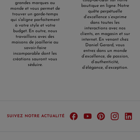
coup-de-cœur sur notre
grandes marques au
boutique en ligne. Notre
monde et vous permet de
quête perpétuelle
trouver un garde-temps
d’excellence s’exprime
qui s'aligne parfaitement
dans toutes les
à votre style et votre
interactions avec nos
budget. En outre, nous
clients, en magasin et sur
travaillons avec des
internet. En venant chez
maisons de joaillerie au
Daniel Gerard, vous
savoir-faire
entrez dans un monde
incomparable dont les
d’excellence, de passion,
créations sauront vous
d’authenticité,
séduire.
d’élégance, d’exception.
SUIVEZ NOTRE ACTUALITÉ