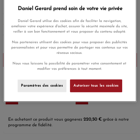
Immédiatement reconnaissable, le Cœur Entrelacé conserve
ses lignes épurées et graphiques, ses courbes singulières et
Daniel Gerard prend soin de votre vie privée
généreuses qui célèbrent tous les amours.
Daniel Gerard utilise des cookies afin de faciliter la navigation,
EN SAVOIR PLUS
améliorer votre expérience d'achat, assurer la sécurité maximale du site,
veiller à son bon fonctionnement et vous proposer du contenu adapté.
7 350,00 €
Nos partenaires utilisent des cookies pour vous proposer des publicités
Payez seulement 735 € aujourd'hui
personnalisées et pour vous permettre de partager nos contenus sur vos
réseaux sociaux.
Ajouter au panier
Nous vous laissons la possibilité de paramétrer votre consentement et
modifier vos préférences à tout moment.
Payez en 4x ou 10x
Livraison gratuite
sans frais
Paramètres des cookies
Autoriser tous les cookies
Satisfait ou
Paiement sécurisé
remboursé
En achetant ce produit vous gagnerez
220,50 €
grâce à notre
programme de fidélité.