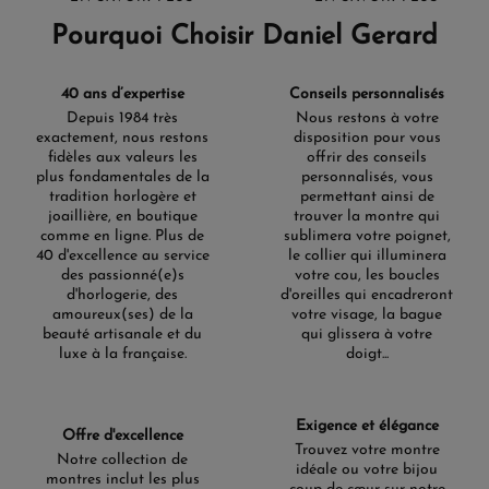
Pourquoi Choisir Daniel Gerard
40 ans d’expertise
Conseils personnalisés
Depuis 1984 très
Nous restons à votre
exactement, nous restons
disposition pour vous
fidèles aux valeurs les
offrir des conseils
plus fondamentales de la
personnalisés, vous
tradition horlogère et
permettant ainsi de
joaillière, en boutique
trouver la montre qui
comme en ligne. Plus de
sublimera votre poignet,
40 d'excellence au service
le collier qui illuminera
des passionné(e)s
votre cou, les boucles
d'horlogerie, des
d'oreilles qui encadreront
amoureux(ses) de la
votre visage, la bague
beauté artisanale et du
qui glissera à votre
luxe à la française.
doigt...
Exigence et élégance
Offre d'excellence
Trouvez votre montre
Notre collection de
idéale ou votre bijou
montres inclut les plus