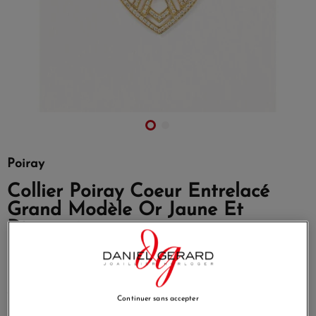
Poiray
Collier Poiray Coeur Entrelacé
Grand Modèle Or Jaune Et
Diamants
Référence
728654
Emblème de la Maison Poiray, la collection Cœur Entrelacé
s’enrichit pour fêter ses 30 ans d’existence.
Continuer sans accepter