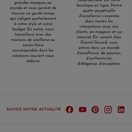
coup-de-cœur sur notre
grandes marques au
boutique en ligne. Notre
monde et vous permet de
quête perpétuelle
trouver un garde-temps
d’excellence s’exprime
qui s'aligne parfaitement
dans toutes les
à votre style et votre
interactions avec nos
budget. En outre, nous
clients, en magasin et sur
travaillons avec des
internet. En venant chez
maisons de joaillerie au
Daniel Gerard, vous
savoir-faire
entrez dans un monde
incomparable dont les
d’excellence, de passion,
créations sauront vous
d’authenticité,
séduire.
d’élégance, d’exception.
SUIVEZ NOTRE ACTUALITÉ