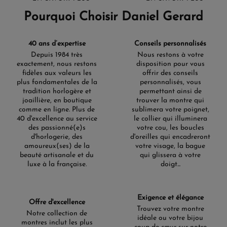
Pourquoi Choisir Daniel Gerard
40 ans d’expertise
Conseils personnalisés
Depuis 1984 très
Nous restons à votre
exactement, nous restons
disposition pour vous
fidèles aux valeurs les
offrir des conseils
plus fondamentales de la
personnalisés, vous
tradition horlogère et
permettant ainsi de
joaillière, en boutique
trouver la montre qui
comme en ligne. Plus de
sublimera votre poignet,
40 d'excellence au service
le collier qui illuminera
des passionné(e)s
votre cou, les boucles
d'horlogerie, des
d'oreilles qui encadreront
amoureux(ses) de la
votre visage, la bague
beauté artisanale et du
qui glissera à votre
luxe à la française.
doigt...
Exigence et élégance
Offre d'excellence
Trouvez votre montre
Notre collection de
idéale ou votre bijou
montres inclut les plus