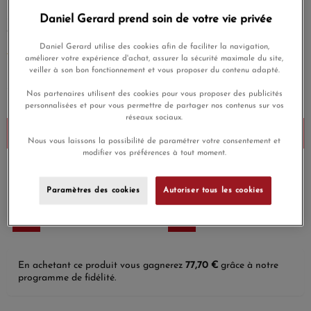
Immédiatement reconnaissable, le Cœur Entrelacé conserve
ses lignes épurées et graphiques, ses courbes singulières et
Daniel Gerard prend soin de votre vie privée
généreuses qui célèbrent tous les amours.
Daniel Gerard utilise des cookies afin de faciliter la navigation,
EN SAVOIR PLUS
améliorer votre expérience d'achat, assurer la sécurité maximale du site,
veiller à son bon fonctionnement et vous proposer du contenu adapté.
2 590,00 €
Nos partenaires utilisent des cookies pour vous proposer des publicités
Payez seulement 259 € aujourd'hui
personnalisées et pour vous permettre de partager nos contenus sur vos
réseaux sociaux.
Ajouter au panier
Nous vous laissons la possibilité de paramétrer votre consentement et
modifier vos préférences à tout moment.
Payez en 4x ou 10x
Livraison gratuite
sans frais
Paramètres des cookies
Autoriser tous les cookies
Satisfait ou
Paiement sécurisé
remboursé
En achetant ce produit vous gagnerez
77,70 €
grâce à notre
programme de fidélité.