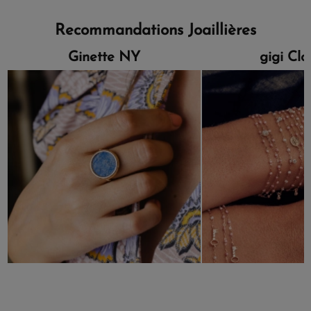
Recommandations Joaillières
Ginette NY
gigi Cl