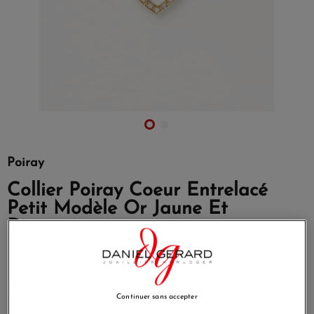
Poiray
Collier Poiray Coeur Entrelacé
Petit Modèle Or Jaune Et
Diamants
Référence
728658
Emblème de la Maison Poiray, la collection Cœur Entrelacé
s’enrichit pour fêter ses 30 ans d’existence.
Continuer sans accepter