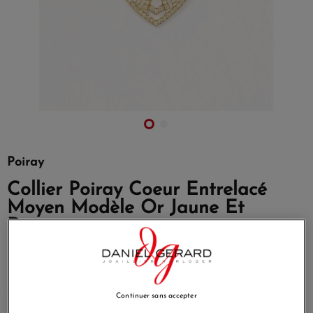
Poiray
Collier Poiray Coeur Entrelacé
Moyen Modèle Or Jaune Et
Diamants
Référence
728656
Emblème de la Maison Poiray, la collection Cœur Entrelacé
s’enrichit pour fêter ses 30 ans d’existence.
Continuer sans accepter