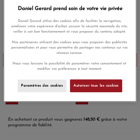
Immédiatement reconnaissable, le Cœur Entrelacé conserve
ses lignes épurées et graphiques, ses courbes singulières et
Daniel Gerard prend soin de votre vie privée
généreuses qui célèbrent tous les amours.
Daniel Gerard utilise des cookies afin de faciliter la navigation,
EN SAVOIR PLUS
améliorer votre expérience d'achat, assurer la sécurité maximale du site,
veiller à son bon fonctionnement et vous proposer du contenu adapté.
4 950,00 €
Nos partenaires utilisent des cookies pour vous proposer des publicités
Payez seulement 495 € aujourd'hui
personnalisées et pour vous permettre de partager nos contenus sur vos
réseaux sociaux.
Ajouter au panier
Nous vous laissons la possibilité de paramétrer votre consentement et
modifier vos préférences à tout moment.
Payez en 4x ou 10x
Livraison gratuite
sans frais
Paramètres des cookies
Autoriser tous les cookies
Satisfait ou
Paiement sécurisé
remboursé
En achetant ce produit vous gagnerez
148,50 €
grâce à notre
programme de fidélité.