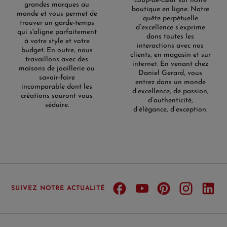
coup-de-cœur sur notre
grandes marques au
boutique en ligne. Notre
monde et vous permet de
quête perpétuelle
trouver un garde-temps
d’excellence s’exprime
qui s'aligne parfaitement
dans toutes les
à votre style et votre
interactions avec nos
budget. En outre, nous
clients, en magasin et sur
travaillons avec des
internet. En venant chez
maisons de joaillerie au
Daniel Gerard, vous
savoir-faire
entrez dans un monde
incomparable dont les
d’excellence, de passion,
créations sauront vous
d’authenticité,
séduire.
d’élégance, d’exception.
SUIVEZ NOTRE ACTUALITÉ