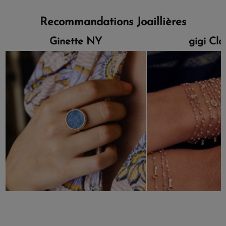
Recommandations Joaillières
Ginette NY
gigi Cl