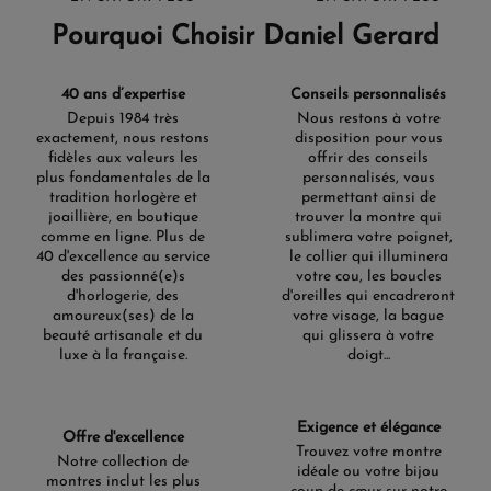
Pourquoi Choisir Daniel Gerard
40 ans d’expertise
Conseils personnalisés
Depuis 1984 très
Nous restons à votre
exactement, nous restons
disposition pour vous
fidèles aux valeurs les
offrir des conseils
plus fondamentales de la
personnalisés, vous
tradition horlogère et
permettant ainsi de
joaillière, en boutique
trouver la montre qui
comme en ligne. Plus de
sublimera votre poignet,
40 d'excellence au service
le collier qui illuminera
des passionné(e)s
votre cou, les boucles
d'horlogerie, des
d'oreilles qui encadreront
amoureux(ses) de la
votre visage, la bague
beauté artisanale et du
qui glissera à votre
luxe à la française.
doigt...
Exigence et élégance
Offre d'excellence
Trouvez votre montre
Notre collection de
idéale ou votre bijou
montres inclut les plus