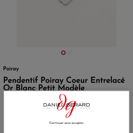
Poiray
Pendentif Poiray Coeur Entrelacé
Or Blanc Petit Modèle
Référence
328506
Emblème de la Maison Poiray, la collection Cœur Entrelacé
s’enrichit pour fêter ses 30 ans d’existence.
Continuer sans accepter
Immédiatement reconnaissable, le Cœur Entrelacé conserve
ses lignes épurées et graphiques, ses courbes singulières et