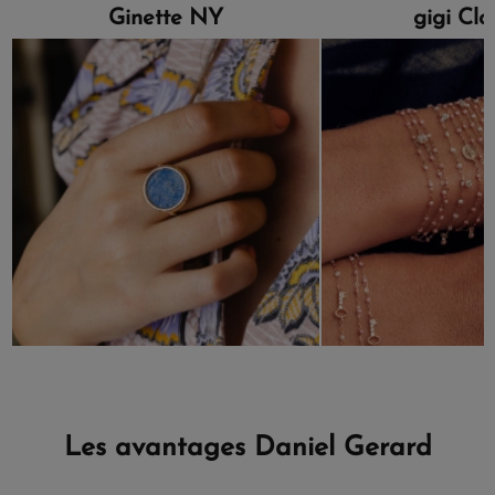
Ginette NY
gigi Cl
Les avantages Daniel Gerard