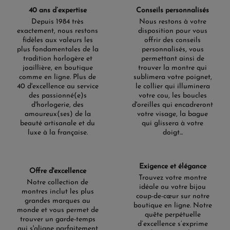
40 ans d’expertise
Conseils personnalisés
Depuis 1984 très
Nous restons à votre
exactement, nous restons
disposition pour vous
fidèles aux valeurs les
offrir des conseils
plus fondamentales de la
personnalisés, vous
tradition horlogère et
permettant ainsi de
joaillière, en boutique
trouver la montre qui
comme en ligne. Plus de
sublimera votre poignet,
40 d'excellence au service
le collier qui illuminera
des passionné(e)s
votre cou, les boucles
d'horlogerie, des
d'oreilles qui encadreront
amoureux(ses) de la
votre visage, la bague
beauté artisanale et du
qui glissera à votre
luxe à la française.
doigt...
Exigence et élégance
Offre d'excellence
Trouvez votre montre
Notre collection de
idéale ou votre bijou
montres inclut les plus
coup-de-cœur sur notre
grandes marques au
boutique en ligne. Notre
monde et vous permet de
quête perpétuelle
trouver un garde-temps
d’excellence s’exprime
qui s'aligne parfaitement