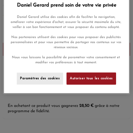
Daniel Gerard prend soin de votre vie privée
généreuses qui célèbrent tous les amours.
EN SAVOIR PLUS
Daniel Gerard utilise des cookies afin de faciliter la navigation,
améliorer votre expérience d'achat, assurer la sécurité maximale du site,
950,00 €
veiller à son bon fonctionnement et vous proposer du contenu adapté.
Payez seulement 95 € aujourd'hui
Nos partenaires utilisent des cookies pour vous proposer des publicités
personnalisées et pour vous permettre de partager nos contenus sur vos
réseaux sociaux.
Ajouter au panier
Nous vous laissons la possibilité de paramétrer votre consentement et
modifier vos préférences à tout moment.
Payez en 4x ou 10x
Livraison gratuite
sans frais
Paramètres des cookies
Autoriser tous les cookies
Satisfait ou
Paiement sécurisé
remboursé
En achetant ce produit vous gagnerez
28,50 €
grâce à notre
programme de fidélité.