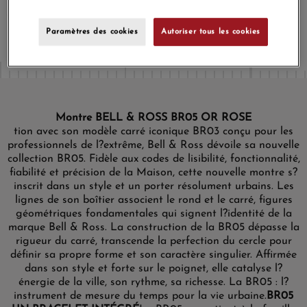
programme de fidélité.
Paramètres des cookies
Autoriser tous les cookies
Montre BELL & ROSS BR05 OR ROSE
tion avec son modèle carré iconique BR03 conçu pour les
professionnels de l?extrême, Bell & Ross dévoile sa nouvelle
collection BR05. Fidèle aux codes de lisibilité, fonctionnalité,
fiabilité et précision de la Maison, cette nouvelle montre s?
inscrit dans un style et un porter résolument urbains. Les
lignes de son boîtier associent le rond et le carré, figures
géométriques fondamentales qui signent l?identité de la
marque Bell & Ross. La construction de la BR05 dépasse la
rigueur du carré, transcende la perfection du cercle pour
définir sa propre forme et son caractère singulier. Affirmée
dans son style et forte sur le poignet, elle catalyse l?
énergie de la ville, son rythme, sa richesse. La BR05 : l?
instrument de mesure du temps pour la vie urbaine.
BR05