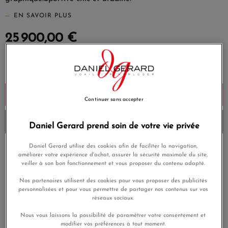
EN SAVOIR PLUS
25 900,00 €
Ajouter au panier
Continuer sans accepter
Envoi sous 6 à 8 jours
Daniel Gerard prend soin de votre vie privée
Daniel Gerard utilise des cookies afin de faciliter la navigation,
Payez en 4x ou 10x
améliorer votre expérience d'achat, assurer la sécurité maximale du site,
Livraison gratuite
sans frais
veiller à son bon fonctionnement et vous proposer du contenu adapté.
Satisfait ou
Nos partenaires utilisent des cookies pour vous proposer des publicités
Paiement sécurisé
remboursé
personnalisées et pour vous permettre de partager nos contenus sur vos
réseaux sociaux.
Nous vous laissons la possibilité de paramétrer votre consentement et
En achetant ce produit vous gagnerez
777,00 €
grâce à notre
modifier vos préférences à tout moment.