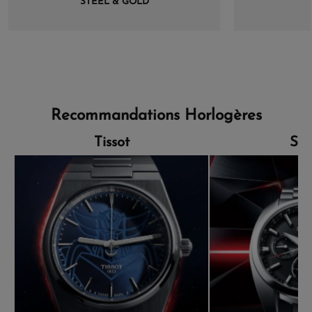
STEEL & GOLD
Recommandations Horlogères
Tissot
Sei