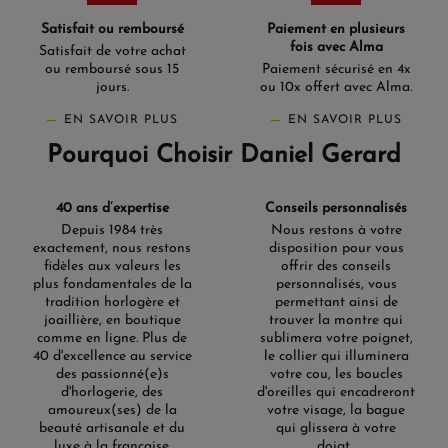
Satisfait ou remboursé
Paiement en plusieurs
fois avec Alma
Satisfait de votre achat
ou remboursé sous 15
Paiement sécurisé en 4x
jours.
ou 10x offert avec Alma.
EN SAVOIR PLUS
EN SAVOIR PLUS
Pourquoi Choisir Daniel Gerard
40 ans d’expertise
Conseils personnalisés
Depuis 1984 très
Nous restons à votre
exactement, nous restons
disposition pour vous
fidèles aux valeurs les
offrir des conseils
plus fondamentales de la
personnalisés, vous
tradition horlogère et
permettant ainsi de
joaillière, en boutique
trouver la montre qui
comme en ligne. Plus de
sublimera votre poignet,
40 d'excellence au service
le collier qui illuminera
des passionné(e)s
votre cou, les boucles
d'horlogerie, des
d'oreilles qui encadreront
amoureux(ses) de la
votre visage, la bague
beauté artisanale et du
qui glissera à votre
luxe à la française.
doigt...