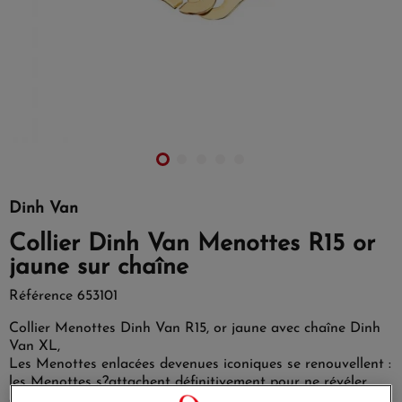
Dinh Van
Collier Dinh Van Menottes R15 or
jaune sur chaîne
Référence
653101
Collier Menottes Dinh Van R15, or jaune avec chaîne Dinh
Van XL,
Les Menottes enlacées devenues iconiques se renouvellent :
les Menottes s?attachent définitivement pour ne révéler
qu?un seul et unique motif