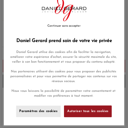
Esprit rebelle, symbole d'union ou d'attachement.
Le collier
icône de dinh van.
Longueur : 45 cm
EN SAVOIR PLUS
Continuer sans accepter
15 900,00 €
Daniel Gerard prend soin de votre vie privée
AJOUTER UNE GRAVURE
(Option)
Daniel Gerard utilise des cookies afin de faciliter la navigation,
améliorer votre expérience d'achat, assurer la sécurité maximale du site,
veiller à son bon fonctionnement et vous proposer du contenu adapté.
Ajouter au panier
Nos partenaires utilisent des cookies pour vous proposer des publicités
personnalisées et pour vous permettre de partager nos contenus sur vos
Livré chez vous la semaine prochaine
réseaux sociaux.
Nous vous laissons la possibilité de paramétrer votre consentement et
modifier vos préférences à tout moment.
Payez en 4x ou 10x
Livraison gratuite
sans frais
Paramètres des cookies
Autoriser tous les cookies
Satisfait ou
Paiement sécurisé
remboursé