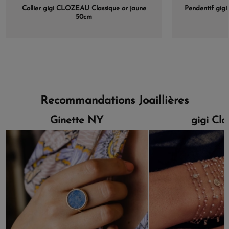
Collier gigi CLOZEAU Classique or jaune
Pendentif gi
50cm
Recommandations Joaillières
Ginette NY
gigi Cl