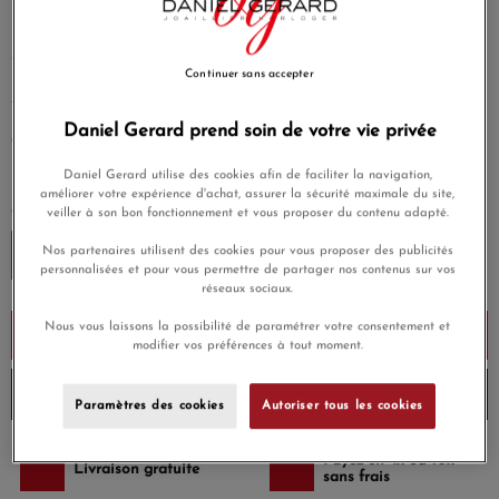
la vie, de la couleur et de vous.
Choisissez votre couleur de
résine dans notre palette de couleurs
Fabriqué en France, or
18K
Continuer sans accepter
EN SAVOIR PLUS
Daniel Gerard prend soin de votre vie privée
760,00 €
Payez seulement 76 € aujourd'hui
Daniel Gerard utilise des cookies afin de faciliter la navigation,
améliorer votre expérience d'achat, assurer la sécurité maximale du site,
COULEUR DE RÉSINE
veiller à son bon fonctionnement et vous proposer du contenu adapté.
Nos partenaires utilisent des cookies pour vous proposer des publicités
personnalisées et pour vous permettre de partager nos contenus sur vos
réseaux sociaux.
Nous vous laissons la possibilité de paramétrer votre consentement et
Ajouter au panier
modifier vos préférences à tout moment.
Envoi sous 8 à 10 jours
Paramètres des cookies
Autoriser tous les cookies
Payez en 4x ou 10x
Livraison gratuite
sans frais