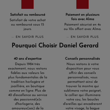
Satisfait ou remboursé
Paiement en plusieurs
fois avec Alma
Satisfait de votre achat
ou remboursé sous 15
Paiement sécurisé en 4x
jours.
ou 10x offert avec Alma.
EN SAVOIR PLUS
EN SAVOIR PLUS
Pourquoi Choisir Daniel Gerard
40 ans d’expertise
Conseils personnalisés
Depuis 1984 très
Nous restons à votre
exactement, nous restons
disposition pour vous
fidèles aux valeurs les
offrir des conseils
plus fondamentales de la
personnalisés, vous
tradition horlogère et
permettant ainsi de
joaillière, en boutique
trouver la montre qui
comme en ligne. Plus de
sublimera votre poignet,
40 d'excellence au service
le collier qui illuminera
des passionné(e)s
votre cou, les boucles
d'horlogerie, des
d'oreilles qui encadreront
amoureux(ses) de la
votre visage, la bague