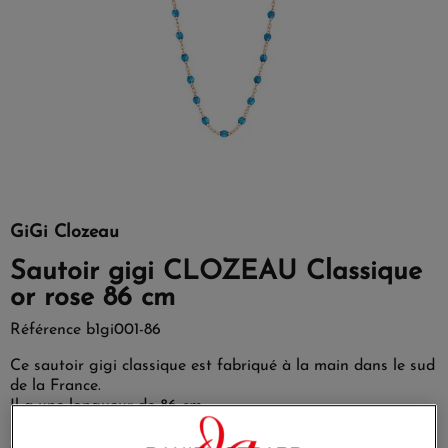
GiGi Clozeau
Sautoir gigi CLOZEAU Classique
or rose 86 cm
Référence
b1gi001-86
Ce sautoir gigi classique est fabriqué à la main dans le sud
de la France.
Il a une longueur de 86 cm.
Il est facile à porter où que vous alliez, porté seul ou en
couches.
La collection gigi classique est une célébration de