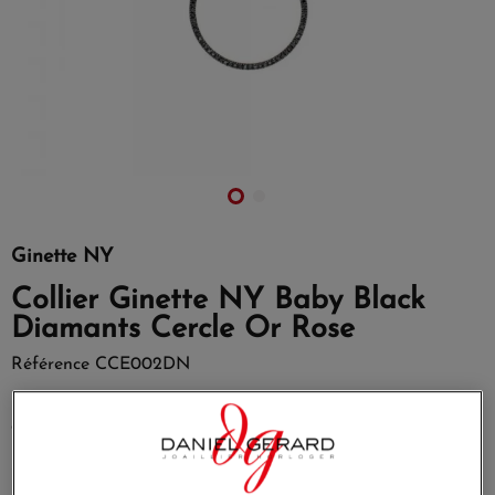
Ginette NY
Collier Ginette NY Baby Black
Diamants Cercle Or Rose
Référence
CCE002DN
Nouveau collier Ginette NY Circle Baby diamants noirs sur
or rose.
Nos icônes pavées de diamants noirs. Précieux et riches.
Comme une gourmandise de caviar.