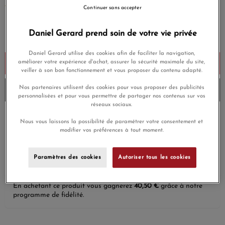
EN SAVOIR PLUS
Continuer sans accepter
1 350,00 €
Daniel Gerard prend soin de votre vie privée
Payez seulement 135 € aujourd'hui
Daniel Gerard utilise des cookies afin de faciliter la navigation,
améliorer votre expérience d'achat, assurer la sécurité maximale du site,
Ajouter au panier
veiller à son bon fonctionnement et vous proposer du contenu adapté.
Nos partenaires utilisent des cookies pour vous proposer des publicités
Envoi sous 8 à 10 jours
personnalisées et pour vous permettre de partager nos contenus sur vos
réseaux sociaux.
Payez en 4x ou 10x
Nous vous laissons la possibilité de paramétrer votre consentement et
Livraison gratuite
sans frais
modifier vos préférences à tout moment.
Satisfait ou
Paiement sécurisé
remboursé
Paramètres des cookies
Autoriser tous les cookies
En achetant ce produit vous gagnerez
40,50 €
grâce à notre
programme de fidélité.