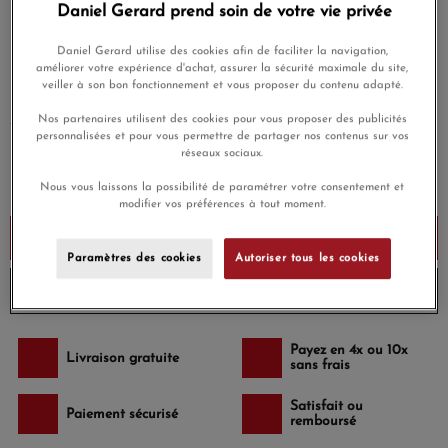
Daniel Gerard prend soin de votre vie privée
Le fil, qui résiste à 80 kilos de tractions, est quasiment
incassable.
Daniel Gerard utilise des cookies afin de faciliter la navigation,
améliorer votre expérience d'achat, assurer la sécurité maximale du site,
Un fermoir en or 18 carats et une échelle de trois anneaux
veiller à son bon fonctionnement et vous proposer du contenu adapté.
permettront d'ajuster la taille du bijou.
Nos partenaires utilisent des cookies pour vous proposer des publicités
EN SAVOIR PLUS
personnalisées et pour vous permettre de partager nos contenus sur vos
réseaux sociaux.
385,00 €
Nous vous laissons la possibilité de paramétrer votre consentement et
Payez seulement 96,25 € aujourd'hui
modifier vos préférences à tout moment.
Ajouter au panier
Paramètres des cookies
Autoriser tous les cookies
Envoi sous 4 à 5 semaines
Payez en 4x ou 10x
Livraison gratuite
sans frais
Satisfait ou
Paiement sécurisé
remboursé