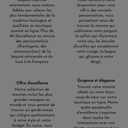
Depuis 1984 très
Nous restons à votre
exactement, nous restons
disposition pour vous
fidèles aux valeurs les
offrir des conseils
plus fondamentales de la
personnalisés, vous
tradition horlogère et
permettant ainsi de
joaillière, en boutique
trouver la montre qui
comme en ligne. Plus de
sublimera votre poignet,
40 d'excellence au service
le collier qui illuminera
des passionné(e)s
votre cou, les boucles
d'horlogerie, des
d'oreilles qui encadreront
amoureux(ses) de la
votre visage, la bague
beauté artisanale et du
qui glissera à votre
luxe à la française.
doigt...
Exigence et élégance
Offre d'excellence
Trouvez votre montre
Notre collection de
idéale ou votre bijou
montres inclut les plus
coup-de-cœur sur notre
grandes marques au
boutique en ligne. Notre
monde et vous permet de
quête perpétuelle
trouver un garde-temps
d’excellence s’exprime
qui s'aligne parfaitement
dans toutes les
à votre style et votre
interactions avec nos
budget. En outre, nous