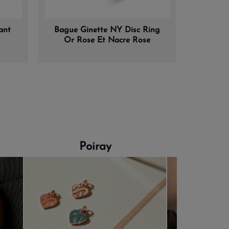
ant
Bague Ginette NY Disc Ring
Bague 
Or Rose Et Nacre Rose
Horizo
Poiray
Morga