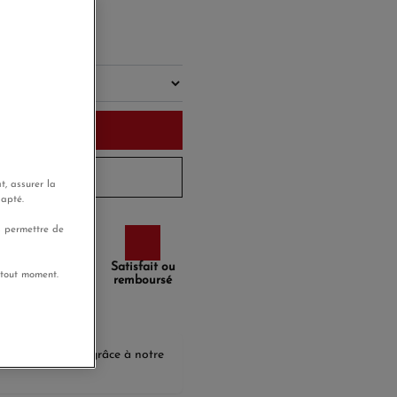
rd'hui
u panier
 à 10 jours
t, assurer la
dapté.
s permettre de
Paiement
Satisfait ou
 tout moment.
sécurisé
remboursé
agnerez
168,00 €
grâce à notre