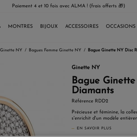
Paiement 4 et 10 fois avec ALMA ! (frais offerts 🎁)
%
MONTRES
BIJOUX
ACCESSOIRES
OCCASIONS
 Ginette NY
Bagues Femme Ginette NY
Bague Ginette NY Disc 
Ginette NY
Bague Ginette
Diamants
Référence
RDD2
Précieuse et féminine, la col
s'enrichit d'un modèle entiè
EN SAVOIR PLUS