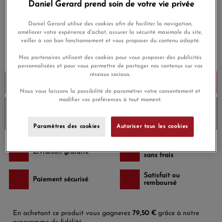
Daniel Gerard prend soin de votre vie privée
alliée au quotidien.
Daniel Gerard utilise des cookies afin de faciliter la navigation,
EN SAVOIR PLUS
améliorer votre expérience d'achat, assurer la sécurité maximale du site,
veiller à son bon fonctionnement et vous proposer du contenu adapté.
2 650,00 €
Payez seulement 265 € aujourd'hui
Nos partenaires utilisent des cookies pour vous proposer des publicités
personnalisées et pour vous permettre de partager nos contenus sur vos
réseaux sociaux.
Ajouter au panier
Nous vous laissons la possibilité de paramétrer votre consentement et
modifier vos préférences à tout moment.
10% de remise avec le code
DG10
sur les produits Rado
et
Envoi sous 8 à 10 jours
Paramètres des cookies
Autoriser tous les cookies
Payez en 4x ou 10x
Livraison gratuite
sans frais
Satisfait ou
Paiement sécurisé
remboursé
En achetant ce produit vous gagnerez
79,50 €
grâce à notre