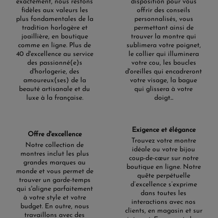
exactement, nous restons
disposition pour vous
fidèles aux valeurs les
offrir des conseils
plus fondamentales de la
personnalisés, vous
tradition horlogère et
permettant ainsi de
joaillière, en boutique
trouver la montre qui
comme en ligne. Plus de
sublimera votre poignet,
40 d'excellence au service
le collier qui illuminera
des passionné(e)s
votre cou, les boucles
d'horlogerie, des
d'oreilles qui encadreront
amoureux(ses) de la
votre visage, la bague
beauté artisanale et du
qui glissera à votre
luxe à la française.
doigt...
Exigence et élégance
Offre d'excellence
Trouvez votre montre
Notre collection de
idéale ou votre bijou
montres inclut les plus
coup-de-cœur sur notre
grandes marques au
boutique en ligne. Notre
monde et vous permet de
quête perpétuelle
trouver un garde-temps
d’excellence s’exprime
qui s'aligne parfaitement
dans toutes les
à votre style et votre
interactions avec nos
budget. En outre, nous
clients, en magasin et sur
travaillons avec des