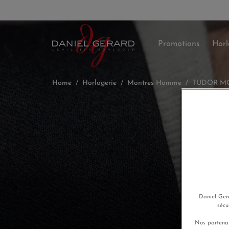
Promotions
Horl
Home
Horlogerie
Montres Homme
TUDOR M
Daniel Gera
sécu
Nos partenai