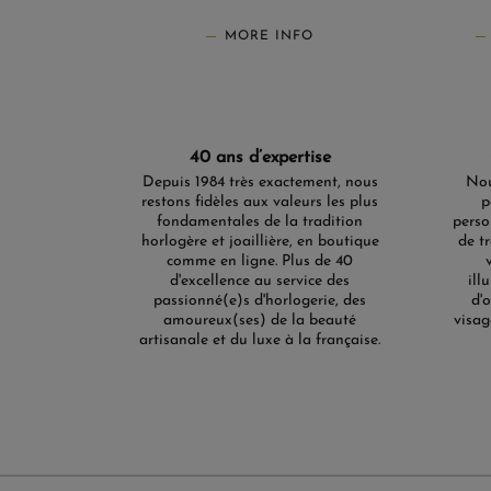
MORE INFO
40 ans d’expertise
Depuis 1984 très exactement, nous
Nou
restons fidèles aux valeurs les plus
p
fondamentales de la tradition
perso
horlogère et joaillière, en boutique
de t
comme en ligne. Plus de 40
d'excellence au service des
ill
passionné(e)s d'horlogerie, des
d'
amoureux(ses) de la beauté
visag
artisanale et du luxe à la française.