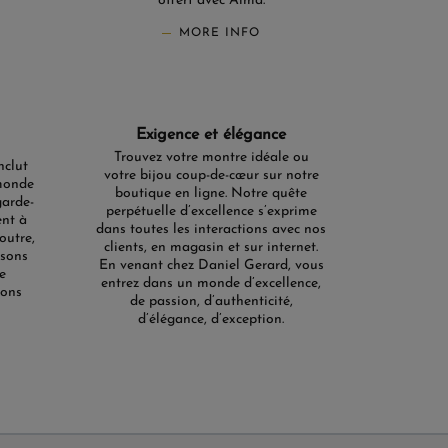
offert avec Alma.
MORE INFO
Exigence et élégance
Trouvez votre montre idéale ou
nclut
votre bijou coup-de-cœur sur notre
monde
boutique en ligne. Notre quête
garde-
perpétuelle d’excellence s’exprime
ent à
dans toutes les interactions avec nos
outre,
clients, en magasin et sur internet.
isons
En venant chez Daniel Gerard, vous
e
entrez dans un monde d’excellence,
ions
de passion, d’authenticité,
d’élégance, d’exception.