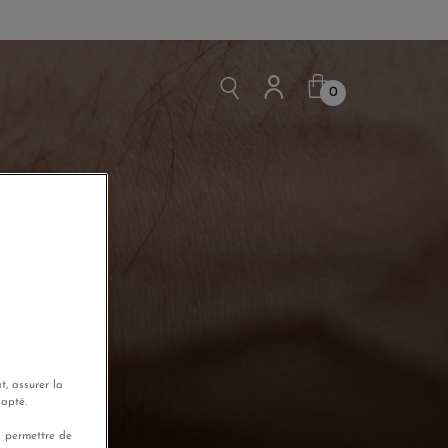
0
t, assurer la
dapté.
s permettre de