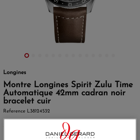
Longines
Montre Longines Spirit Zulu Time
Automatique 42mm cadran noir
bracelet cuir
Reference
L38124532
MORE INFO