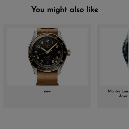
You might also like
new
Montre Long
Acier