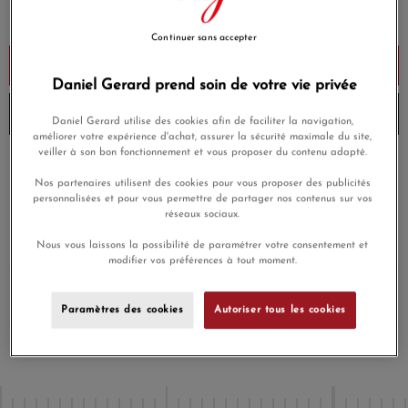
€3,350.00
Payez seulement 335 € aujourd'hui
Continuer sans accepter
Add to cart
Daniel Gerard prend soin de votre vie privée
Stock verification...
Daniel Gerard utilise des cookies afin de faciliter la navigation,
améliorer votre expérience d'achat, assurer la sécurité maximale du site,
veiller à son bon fonctionnement et vous proposer du contenu adapté.
Paiement en plusieurs
Livraison gratuite
fois
Nos partenaires utilisent des cookies pour vous proposer des publicités
personnalisées et pour vous permettre de partager nos contenus sur vos
réseaux sociaux.
Paiement sécurisé
Livraison gratuite
Nous vous laissons la possibilité de paramétrer votre consentement et
modifier vos préférences à tout moment.
Buying this product you will collect
€100.50
with our loyalty
program.
Paramètres des cookies
Autoriser tous les cookies