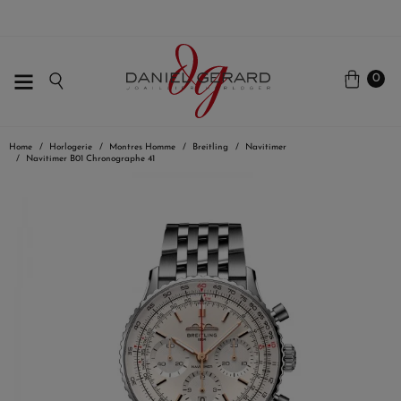
0
Home
Horlogerie
Montres Homme
Breitling
Navitimer
Navitimer B01 Chronographe 41