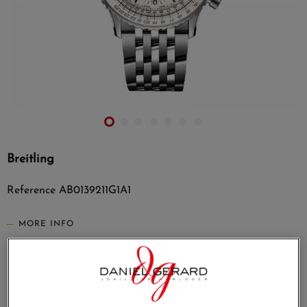
Breitling
Reference
AB0139211G1A1
MORE INFO
€9,850.00
Payez seulement 985 € aujourd'hui