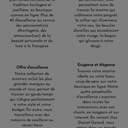
tradition horlogère et
permettant ainsi de
joaillière, en boutique
trouver la montre qui
comme en ligne. Plus de
sublimera votre poignet,
40 d'excellence au service
le collier qui illuminera
des passionné(e)s
votre cou, les boucles
d'horlogerie, des
d'oreilles qui encadreront
amoureux(ses) de la
votre visage, la bague
beauté artisanale et du
qui glissera à votre
luxe à la française.
doigt...
Exigence et élégance
Offre d'excellence
Trouvez votre montre
Notre collection de
idéale ou votre bijou
montres inclut les plus
coup-de-cœur sur notre
grandes marques au
boutique en ligne. Notre
monde et vous permet de
quête perpétuelle
trouver un garde-temps
d’excellence s’exprime
qui s'aligne parfaitement
dans toutes les
à votre style et votre
interactions avec nos
budget. En outre, nous
clients, en magasin et sur
travaillons avec des
internet. En venant chez
maisons de joaillerie au
Daniel Gerard, vous
savoir-faire
entrez dans un monde