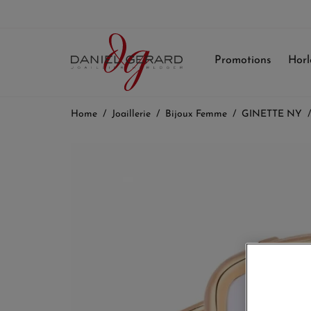
Promotions
Horl
Home
Joaillerie
Bijoux Femme
GINETTE NY