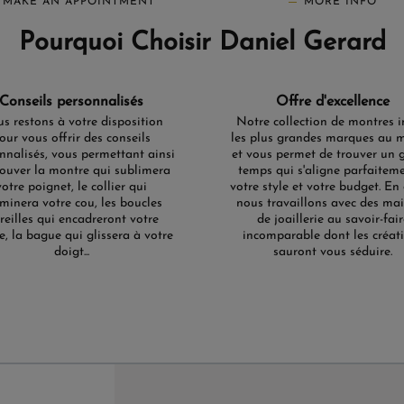
MAKE AN APPOINTMENT
MORE INFO
Pourquoi Choisir Daniel Gerard
Conseils personnalisés
Offre d'excellence
s restons à votre disposition
Notre collection de montres i
our vous offrir des conseils
les plus grandes marques au 
nnalisés, vous permettant ainsi
et vous permet de trouver un 
rouver la montre qui sublimera
temps qui s'aligne parfaitem
votre poignet, le collier qui
votre style et votre budget. En 
uminera votre cou, les boucles
nous travaillons avec des ma
oreilles qui encadreront votre
de joaillerie au savoir-fair
e, la bague qui glissera à votre
incomparable dont les créat
doigt...
sauront vous séduire.