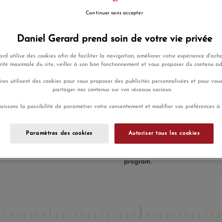
* is required
Continuer sans accepter
Add to
Daniel Gerard prend soin de votre vie privée
rd utilise des cookies afin de faciliter la navigation, améliorer votre expérience d'acha
Stock verif
rité maximale du site, veiller à son bon fonctionnement et vous proposer du contenu a
res utilisent des cookies pour vous proposer des publicités personnalisées et pour vou
partager nos contenus sur vos réseaux sociaux.
aissons la possibilité de paramétrer votre consentement et modifier vos préférences à
Livraison
Paiement en
gratuite
plusieurs fois
Paramètres des cookies
Autoriser tous les cookies
Buying this product you will co
program.