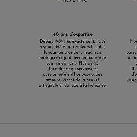
MORE INFO
40 ans d’expertise
Depuis 1984 très exactement, nous
Nou
restons fidèles aux valeurs les plus
p
fondamentales de la tradition
perso
horlogère et joaillière, en boutique
de t
comme en ligne. Plus de 40
d'excellence au service des
ill
passionné(e)s d'horlogerie, des
d'
amoureux(ses) de la beauté
visag
artisanale et du luxe à la française.