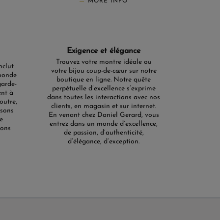
MORE INFO
Exigence et élégance
Trouvez votre montre idéale ou
nclut
votre bijou coup-de-cœur sur notre
monde
boutique en ligne. Notre quête
garde-
perpétuelle d’excellence s’exprime
ent à
dans toutes les interactions avec nos
outre,
clients, en magasin et sur internet.
isons
En venant chez Daniel Gerard, vous
e
entrez dans un monde d’excellence,
ions
de passion, d’authenticité,
d’élégance, d’exception.