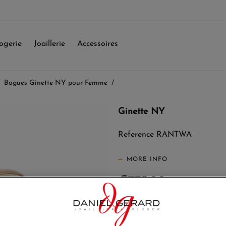
ogerie
Joaillerie
Accessoires
Bagues Ginette NY pour Femme
Ginette NY
Reference
RANTWA
MORE INFO
€775.00
Payez seulement 77,50 € aujo