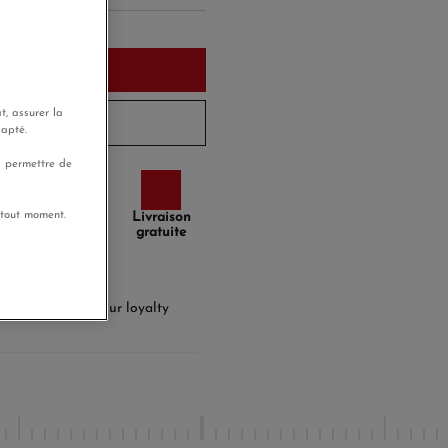
 cart
t, assurer la
ication...
dapté.
s permettre de
 tout moment.
Paiement
Livraison
sécurisé
gratuite
llect
€23.25
with our loyalty