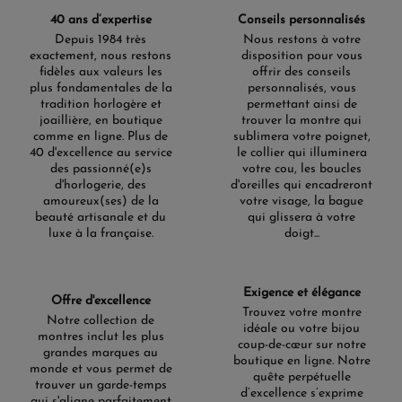
40 ans d’expertise
Conseils personnalisés
Depuis 1984 très
Nous restons à votre
exactement, nous restons
disposition pour vous
fidèles aux valeurs les
offrir des conseils
plus fondamentales de la
personnalisés, vous
tradition horlogère et
permettant ainsi de
joaillière, en boutique
trouver la montre qui
comme en ligne. Plus de
sublimera votre poignet,
40 d'excellence au service
le collier qui illuminera
des passionné(e)s
votre cou, les boucles
d'horlogerie, des
d'oreilles qui encadreront
amoureux(ses) de la
votre visage, la bague
beauté artisanale et du
qui glissera à votre
luxe à la française.
doigt...
Exigence et élégance
Offre d'excellence
Trouvez votre montre
Notre collection de
idéale ou votre bijou
montres inclut les plus
coup-de-cœur sur notre
grandes marques au
boutique en ligne. Notre
monde et vous permet de
quête perpétuelle
trouver un garde-temps
d’excellence s’exprime
qui s'aligne parfaitement