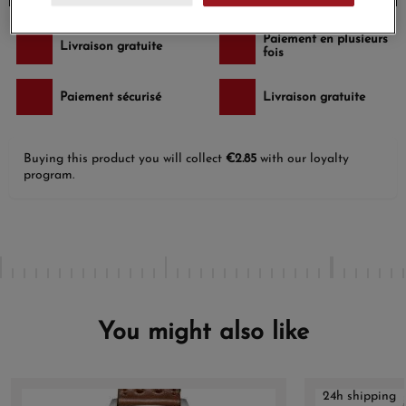
Paiement en plusieurs
Livraison gratuite
fois
Paiement sécurisé
Livraison gratuite
Buying this product you will collect
€2.85
with our loyalty
program.
You might also like
24h shipping