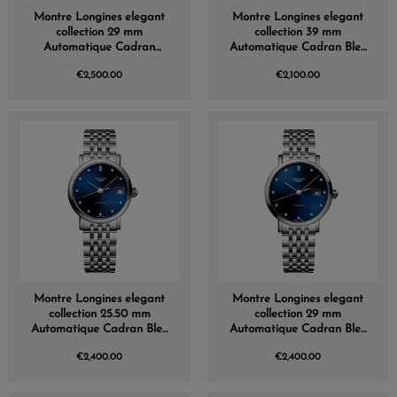
Montre Longines elegant
Montre Longines elegant
collection 29 mm
collection 39 mm
Automatique Cadran
Automatique Cadran Bleu
Nacre blanche Bracelet
soleillé Bracelet Acier
€2,500.00
€2,100.00
Acier
Montre Longines elegant
Montre Longines elegant
collection 25.50 mm
collection 29 mm
Automatique Cadran Bleu
Automatique Cadran Bleu
soleillé Bracelet Acier
soleillé Bracelet Acier
€2,400.00
€2,400.00