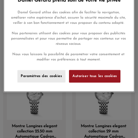
Daniel Gerard prend soin de votre vie privée
Daniel Gerard utilise des cookies afin de faciliter la navigation,
améliorer votre expérience d'achat, assurer la sécurité maximale du site,
veiller à son bon fonctionnement et vous proposer du contenu adapté.
Montre Longines elegant
Montre Longines elegant
Nos partenaires utilisent des cookies pour vous proposer des publicités
collection 29 mm
collection 25.50 mm
personnalisées et pour vous permettre de partager nos contenus sur vos
Automatique Cadran
Automatique Cadran
réseaux sociaux.
Striped Silver Bracelet
Striped Silver Bracelet
€3,500.00
€3,200.00
acier
acier
Nous vous laissons la possibilité de paramétrer votre consentement et
modifier vos préférences à tout moment.
Paramètres des cookies
Autoriser tous les cookies
Montre Longines elegant
Montre Longines elegant
collection 25.50 mm
collection 29 mm
Automatique Cadran
Automatique Cadran