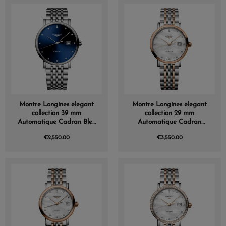
Montre Longines elegant
Montre Longines elegant
collection 39 mm
collection 29 mm
Automatique Cadran Bleu
Automatique Cadran
soleillé Bracelet Acier
Nacre blanche Bracelet
€2,550.00
€3,550.00
acier