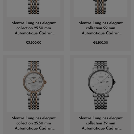
Montre Longines elegant
Montre Longines elegant
collection 25.50 mm
collection 29 mm
Automatique Cadran
Automatique Cadran
Nacre blanche Bracelet
Nacre blanche Bracelet
€3,300.00
€6,100.00
acier
acier
Montre Longines elegant
Montre Longines elegant
collection 25.50 mm
collection 39 mm
Automatique Cadran
Automatique Cadran
Nacre blanche Bracelet
Blanc mat Bracelet Acier