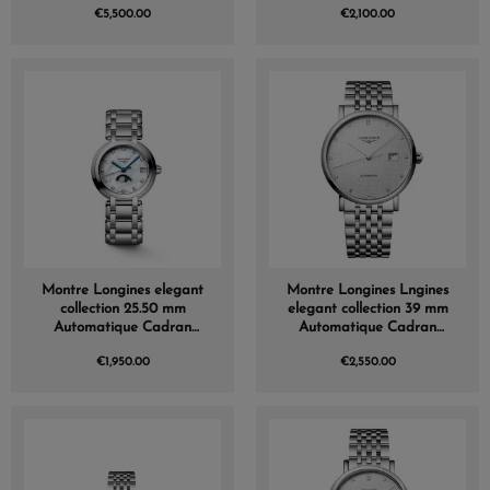
€5,500.00
€2,100.00
acier
Montre Longines elegant
Montre Longines Lngines
collection 25.50 mm
elegant collection 39 mm
Automatique Cadran
Automatique Cadran
Blanc mat Bracelet Acier
Striped Silver Bracelet
€1,950.00
€2,550.00
Acier