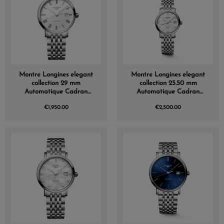
Montre Longines elegant
Montre Longines elegant
collection 29 mm
collection 25.50 mm
Automatique Cadran
Automatique Cadran
Blanc mat Bracelet Acier
Nacre blanche Bracelet
€1,950.00
€2,500.00
Acier