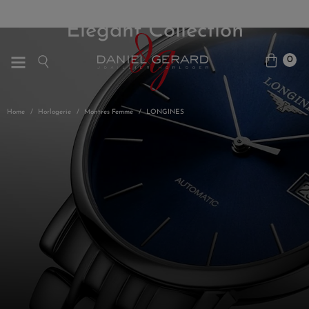
Elegant Collection
0
Home
Horlogerie
Montres Femme
LONGINES