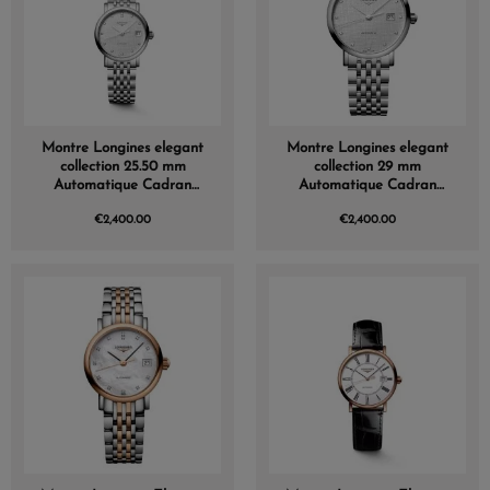
Montre Longines elegant
Montre Longines elegant
collection 25.50 mm
collection 29 mm
Automatique Cadran
Automatique Cadran
Striped Silver Bracelet
Striped Silver Bracelet
€2,400.00
€2,400.00
Acier
Acier