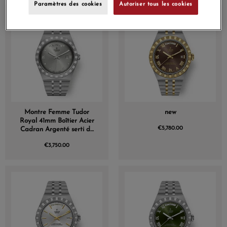
Paramètres des cookies
Autoriser tous les cookies
24h shipping
Montre Femme Tudor
new
Royal 41mm Boîtier Acier
€5,780.00
Cadran Argenté serti de
diamants
€3,750.00