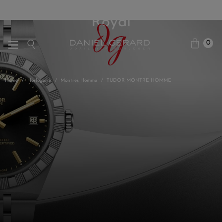
Royal
0
Home
Horlogerie
Montres Homme
TUDOR MONTRE HOMME