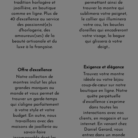
tradition horlogère et
permettant ainsi de
joaillière, en boutique
trouver la montre qui
comme en ligne. Plus de
sublimera votre poignet,
40 d'excellence au service
le collier qui illuminera
des passionné(e)s
votre cou, les boucles
d'horlogerie, des
d'oreilles qui encadreront
amoureux(ses) de la
votre visage, la bague
beauté artisanale et du
qui glissera à votre
luxe à la française.
doigt...
Exigence et élégance
Offre d'excellence
Trouvez votre montre
Notre collection de
idéale ou votre bijou
montres inclut les plus
coup-de-cœur sur notre
grandes marques au
boutique en ligne. Notre
monde et vous permet de
quête perpétuelle
trouver un garde-temps
d’excellence s’exprime
qui s'aligne parfaitement
dans toutes les
à votre style et votre
interactions avec nos
budget. En outre, nous
clients, en magasin et sur
travaillons avec des
internet. En venant chez
maisons de joaillerie au
Daniel Gerard, vous
savoir-faire
entrez dans un monde
incomparable dont les