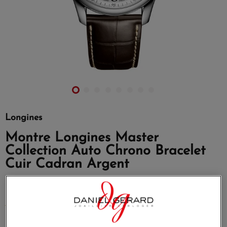
Longines
Montre Longines Master
Collection Auto Chrono Bracelet
Cuir Cadran Argent
Reference
L26294783
MORE INFO