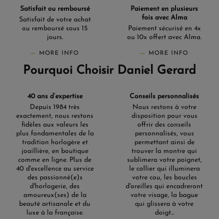
Satisfait ou remboursé
Paiement en plusieurs
fois avec Alma
Satisfait de votre achat
ou remboursé sous 15
Paiement sécurisé en 4x
jours.
ou 10x offert avec Alma.
MORE INFO
MORE INFO
Pourquoi Choisir Daniel Gerard
40 ans d’expertise
Conseils personnalisés
Depuis 1984 très
Nous restons à votre
exactement, nous restons
disposition pour vous
fidèles aux valeurs les
offrir des conseils
plus fondamentales de la
personnalisés, vous
tradition horlogère et
permettant ainsi de
joaillière, en boutique
trouver la montre qui
comme en ligne. Plus de
sublimera votre poignet,
40 d'excellence au service
le collier qui illuminera
des passionné(e)s
votre cou, les boucles
d'horlogerie, des
d'oreilles qui encadreront
amoureux(ses) de la
votre visage, la bague
beauté artisanale et du
qui glissera à votre
luxe à la française.
doigt...