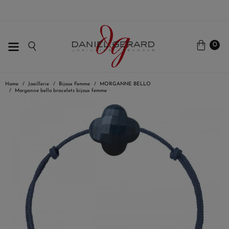
0
Home
Joaillerie
Bijoux Femme
MORGANNE BELLO
Morganne bello bracelets bijoux femme