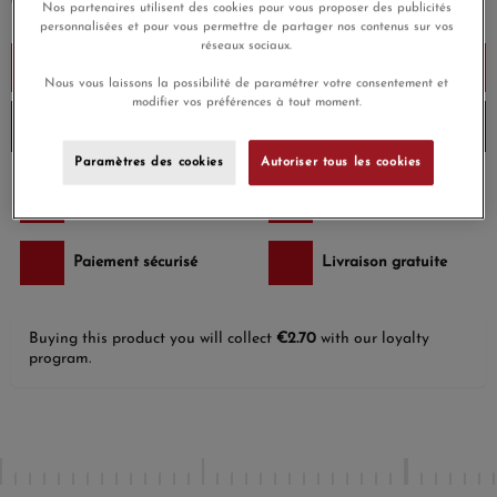
* is required
Nos partenaires utilisent des cookies pour vous proposer des publicités
personnalisées et pour vous permettre de partager nos contenus sur vos
réseaux sociaux.
Add to cart
Nous vous laissons la possibilité de paramétrer votre consentement et
modifier vos préférences à tout moment.
Stock verification...
Paramètres des cookies
Autoriser tous les cookies
Paiement en plusieurs
Livraison gratuite
fois
Paiement sécurisé
Livraison gratuite
Buying this product you will collect
€2.70
with our loyalty
program.